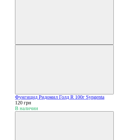
Фунгицид Ридомил Голд R 100г Syngenta
120 грн
В наличии