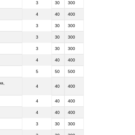
3
30
300
4
40
400
3
30
300
3
30
300
3
30
300
4
40
400
5
50
500
ча,
4
40
400
4
40
400
4
40
400
3
30
300