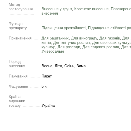
Метод
застосування
Внесення у ґрунт
,
Кореневе внесення
,
Позакорене
внесення
Функція
препарату
Підвищення урожайності
,
Підвищення стійкості р
Призначення
Для баштанних
,
Для винограду
,
Для газонів
,
Для 
квітів
,
Для квітучих рослин
,
Для овочевих культу
культур
,
Для розсади
,
Для садових рослин
,
Для 
Універсальні
Період
внесення
Весна, Літо, Осінь, Зима
Пакування
Пакет
Фасування
5 кг
Країна-
виробник
товару
Україна