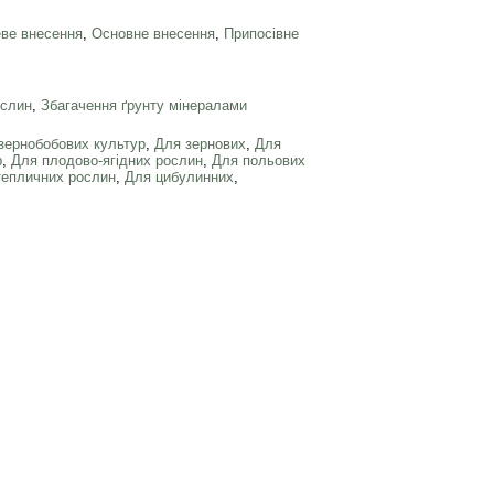
ве внесення
,
Основне внесення
,
Припосівне
ослин
,
Збагачення ґрунту мінералами
зернобобових культур
,
Для зернових
,
Для
р
,
Для плодово-ягідних рослин
,
Для польових
тепличних рослин
,
Для цибулинних
,