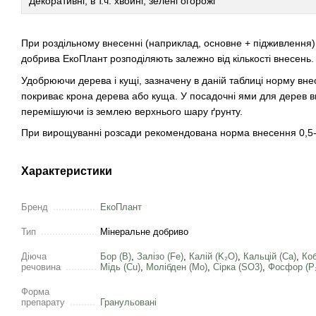
Декоративні, в т.ч. хвойні, зелені огорожі
При роздільному внесенні (наприклад, основне + підживлення),
добрива ЕкоПлант розподіляють залежно від кількості внесень.
Удобрюючи дерева і кущі, зазначену в даній таблиці норму вне
покриває крона дерева або куща. У посадочні ями для дерев вн
перемішуючи із землею верхнього шару ґрунту.
При вирощуванні розсади рекомендована норма внесення 0,5-1 г
Характеристики
Бренд
ЕкоПлант
Тип
Мінеральне добриво
Діюча
Бор (B)
,
Залізо (Fe)
,
Калій (K₂O)
,
Кальцій (Ca)
,
Коб
речовина
Мідь (Cu)
,
Молібден (Mo)
,
Сірка (SO3)
,
Фосфор (Р
Форма
препарату
Гранульовані