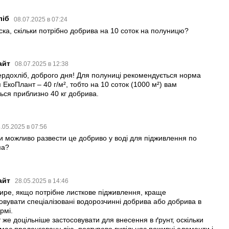
ліб
08.07.2025 в 07:24
ска, скільки потрібно добрива на 10 соток на полуницю?
айт
08.07.2025 в 12:38
рдохліб, доброго дня! Для полуниці рекомендується норма
 ЕкоПлант – 40 г/м², тобто на 10 соток (1000 м²) вам
ься приблизно 40 кг добрива.
и
.05.2025 в 07:56
и можливо развести це добриво у водi для пiдживлення по
ма?
айт
28.05.2025 в 14:46
ре, якщо потрібне листкове підживлення, краще
овувати спеціалізовані водорозчинні добрива або добрива в
рмі.
 же доцільніше застосовувати для внесення в ґрунт, оскільки
має пролонговану дію, поступово вивільняє поживні елементи і