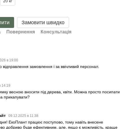
20 кг
пити
Замовити швидко
а
Повернення
Консультація
2026 в 19:00
о відправлення замовлення і за ввічливий персонал.
в 14:19
зимку весною вносити під дерева, квіти. Можна просто посипати
ба прикапувати?
айт
09.12.2025 в 11:38
дня! ЕкоПлант працює поступово, тому навіть внесене
во добриво буде ефективним, але, якщо є можливість, краще