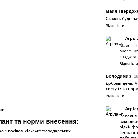
Майя Твердох
Скажіть будь ла
Відповісти
Агріл
Майя Тве
внесення
знадобит
Відповіст
Володимир
28
Добрый день. Ч
листу i яка нор
Відповісти
Агріл
ни.
Володими
лант та норми внесення:
використ
рідкій фо
о з посівом сільськогосподарських
Екоплант
добриво 