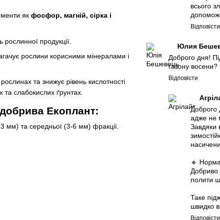
всього з
допоможе
лементи як
фосфор, магній, сірка і
Відповіст
 рослинної продукції.
Юлия Беше
багачує рослини корисними мінералами і
Доброго дня! Пі
газону восени? 
Відповісти
 рослинах та знижує рівень кислотності
х та слабокислих ґрунтах.
Агріл
 добрива Екоплант:
Доброго 
адже не 
-3 мм) та середньої (3-6 мм) фракції.
Завдяки 
зимостій
насичени
🔹 Норма
Добриво 
полити щ
Таке під
швидко в
Відповіст