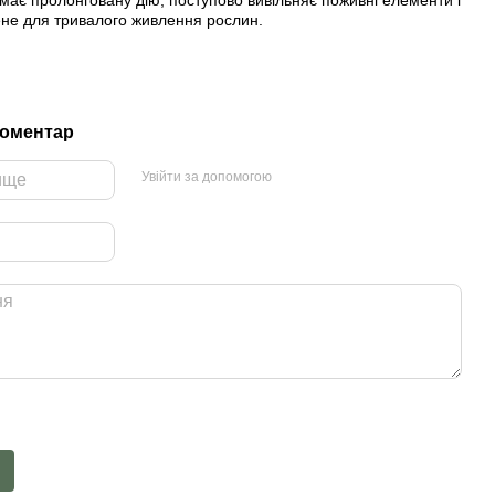
не для тривалого живлення рослин.
и
коментар
Увійти за допомогою