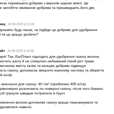
легка перемішати добриво з верхнім шаром землі. Це
 запобігти змиванню добрива та пришвидшить його дію.
и
вец
28.08.2025 в 13:30
дскажіть будь ласка, чи підійде це добриво для удобрення
І як це краще зробити?
айт
29.08.2025 в 16:06
дня! Так, ЕкоПлант підходить для удобрення газону восени,
містить азоту й не стимулює небажаний пізній ріст трави.
високому вмісту калію та кальцію добриво підвищує
кість газону, допомагає зміцнити кореневу систему та зберегти
й колір.
 внесення для газону: 40 г/м² (приблизно 400 кг/га).
рівномірно розсипають по поверхні газону, після чого бажано
об гранули швидше потрапили в ґрунт.
живлення восени допоможе газону краще перезимувати та
ідновитися навесні.
и