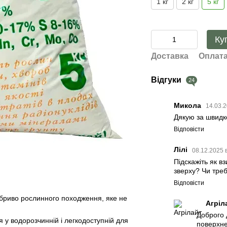
1 кг
2 кг
5 кг
Ку
Доставка
Оплат
Відгуки
24
Микола
14.03.
Дякую за швидк
Відповісти
Лілі
08.12.2025 
Підскажіть як в
зверху? Чи тре
Відповісти
обриво рослинного походження, яке не
Агріл
Доброго 
ся у водорозчинній і легкодоступній для
поверхне