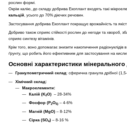
рослин формі.
Окрім калію, до складу добрива Екоплант входять такі мікрое
кальцій
, усього до 70% діючих речовин.
Застосування добрива Екоплант покращує врожайність та якість
Добриво також сприяє стійкості рослин до негоди та хвороб, з
сприяє синтезу вітамінів.
Крім того, воно допомагає знизити накопичення радіонуклідів в
ґрунту, що робить його ефективним для застосування на кисли
Основні характеристики мінерального
Гранулометричний склад
: сферична гранула дрібної (1,5
Хімічний склад
:
Макроелементи:
Калій (K
O)
– 28-34%
2
Фосфор (P
O
– 4-6%
2
5)
Магній (MgO)
– 8-12%
Сірка (SO
)
– 8-16 %
4