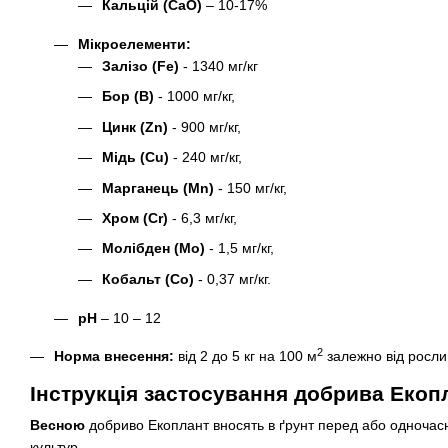
Кальцій (CaO)
– 10-17%
Мікроелементи:
Залізо (Fe)
- 1340 мг/кг
Бор (B)
- 1000 мг/кг,
Цинк (Zn)
- 900 мг/кг,
Мідь (Cu)
- 240 мг/кг,
Марганець (Mn)
- 150 мг/кг,
Хром (Сr)
- 6,3 мг/кг,
Молібден (Mo)
- 1,5 мг/кг,
Кобальт (Co)
- 0,37 мг/кг.
pH
– 10 – 12
2
Норма внесення:
від 2 до 5 кг на 100 м
залежно від росли
Інструкція застосування добрива Екоп
Весною
добриво Екоплант вносять в ґрунт перед або одночасн
культур.