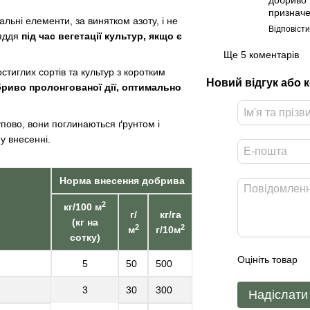
призначе
альні елементи, за винятком азоту, і не
Відповіст
ряддя
під час вегетації культур, якщо є
Ще 5 коментарів
тиглих сортів та культур з коротким
Новий відгук або 
бриво пролонгованої дії, оптимально
пово, вони поглинаються ґрунтом і
у внесенні.
Норма внесення добрива
2
кг/100 м
г/
кг/га
(кг на
2
2
м
г/10м
сотку)
Оцініть товар
5
50
500
3
30
300
Надіслати