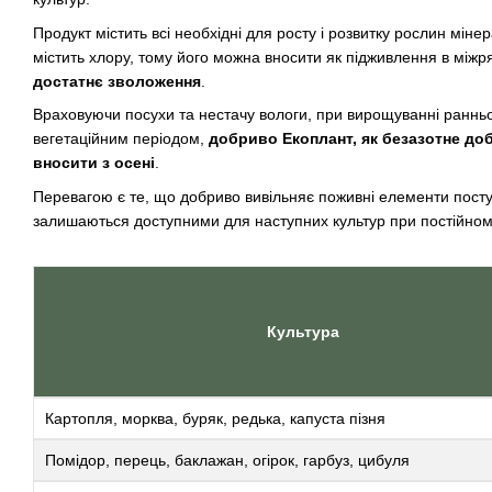
Продукт містить всі необхідні для росту і розвитку рослин мінер
містить хлору, тому його можна вносити як підживлення в між
достатнє зволоження
.
Враховуючи посухи та нестачу вологи, при вирощуванні ранньос
вегетаційним періодом,
добриво Екоплант, як безазотне до
вносити з осені
.
Перевагою є те, що добриво вивільняє поживні елементи посту
залишаються доступними для наступних культур при постійном
Культура
Картопля, морква, буряк, редька, капуста пізня
Помідор, перець, баклажан, огірок, гарбуз, цибуля