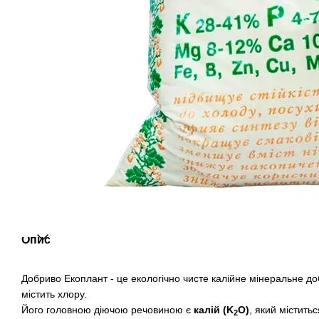
Опис
Добриво Екоплант - це екологічно чисте калійне мінеральне д
містить хлору.
Його головною діючою речовиною є
калій (K
O)
, який містить
2