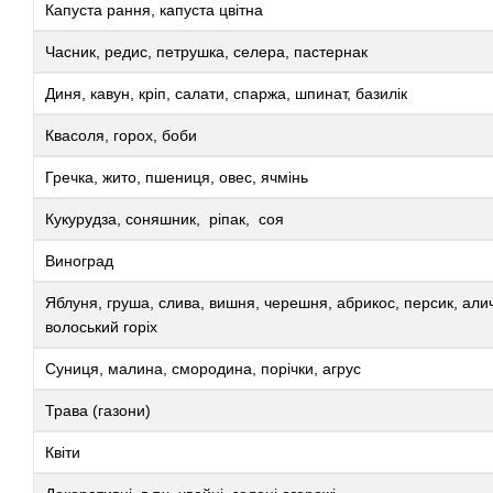
Капуста рання, капуста цвітна
Часник, редис, петрушка, селера, пастернак
Диня, кавун, кріп, салати, спаржа, шпинат, базилік
Квасоля, горох, боби
Гречка, жито, пшениця, овес, ячмінь
Кукурудза, соняшник, ріпак, соя
Виноград
Яблуня, груша, слива, вишня, черешня, абрикос, персик, али
волоський горіх
Суниця, малина, смородина, порічки, агрус
Трава (газони)
Квіти