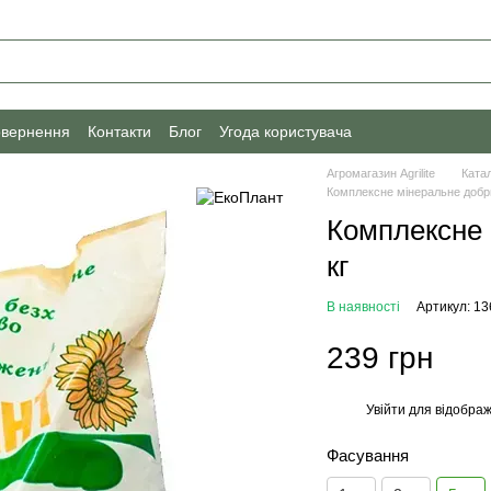
овернення
Контакти
Блог
Угода користувача
Агромагазин Agrilite
Ката
Комплексне мінеральне добри
Комплексне 
кг
В наявності
Артикул: 13
239 грн
Увійти
для відображ
%
Фасування