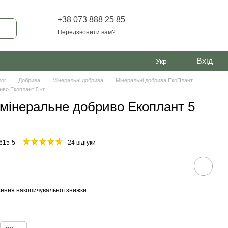
+38 073 888 25 85
Передзвонити вам?
Вхід
Укр
лог
Добрива
Мінеральні добрива
Мінеральні добрива ЕкоПлант
во Екоплант 5 кг
мінеральне добриво Екоплант 5
615-5
24 відгуки
ення накопичувальної знижки