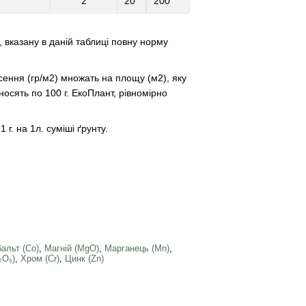
2
20
200
 вказану в даній таблиці повну норму
сення (гр/м2) множать на площу (м2), яку
осять по 100 г. ЕкоПлант, рівномірно
. на 1л. суміші ґрунту.
альт (Co)
,
Магній (MgO)
,
Марганець (Mn)
,
₂О₅)
,
Хром (Сr)
,
Цинк (Zn)