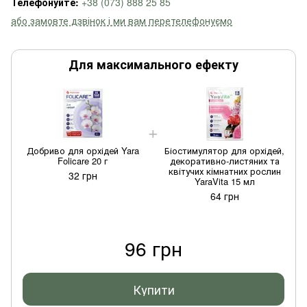
Телефонуйте:
+38 (073) 888 25 85
або замовте дзвінок і ми вам перетелефонуємо
Для максимального ефекту
Добриво для орхідей Yara
Біостимулятор для орхідей,
Folicare 20 г
декоративно-листяних та
квітучих кімнатних рослин
32 грн
YaraVita 15 мл
64 грн
96 грн
Купити