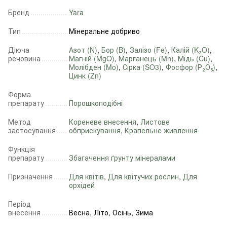
Бренд
Yara
Тип
Мінеральне добриво
Діюча
Азот (N)
,
Бор (B)
,
Залізо (Fe)
,
Калій (K₂O)
,
речовина
Магній (MgO)
,
Марганець (Mn)
,
Мідь (Cu)
,
Молібден (Mo)
,
Сірка (SO3)
,
Фосфор (Р₂О₅)
,
Цинк (Zn)
Форма
препарату
Порошкоподібні
Метод
Кореневе внесення
,
Листове
застосування
обприскування
,
Крапельне живлення
Функція
препарату
Збагачення ґрунту мінералами
Призначення
Для квітів
,
Для квітучих рослин
,
Для
орхідей
Період
внесення
Весна, Літо, Осінь, Зима