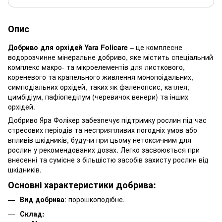
Опис
Добриво для орхідей Yara Folicare
– це комплесне
водорозчинне мінеральне добриво, яке містить спеціальний
комплекс макро- та мікроелементів для листкового,
кореневого та крапельного живлення монопоідальних,
симподіальних орхідей, таких як фаленопсис, катлея,
цимбідіум, пафіопеділум (черевичок венери) та інших
орхідей.
Добриво Яра Фолікер забезпечує підтримку рослин під час
стресових періодів та несприятливих погодніх умов або
впливів шкідників, будучи при цьому нетоксичним для
рослин у рекомендованих дозах. Легко засвоюється при
внесенні та сумісне з більшістю засобів захисту рослин від
шкідників.
Основні характеристики добрива:
Вид добрива
: порошкоподібне.
Склад
: