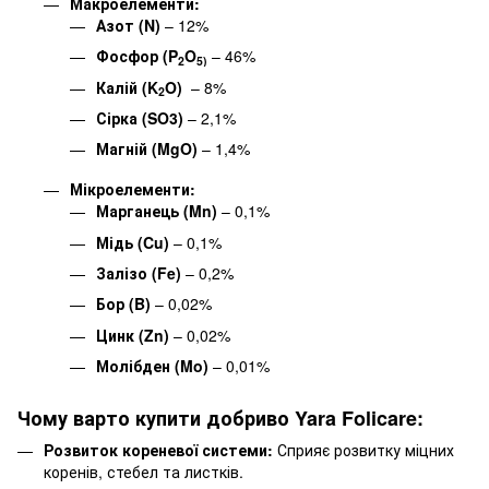
Макроелементи:
Азот (N)
– 12%
Фосфор (P
O
– 46%
2
5)
Калій (K
O)
– 8%
2
Сірка (SO3)
– 2,1%
Магній (MgO)
– 1,4%
Мікроелементи:
Марганець (Mn)
– 0,1%
Мідь (Cu)
– 0,1%
Залізо (Fe)
– 0,2%
Бор (B)
– 0,02%
Цинк (Zn)
– 0,02%
Молібден (Mo)
– 0,01%
Чому варто купити добриво Yara Folicare:
Розвиток кореневої системи:
Сприяє розвитку міцних
коренів, стебел та листків.