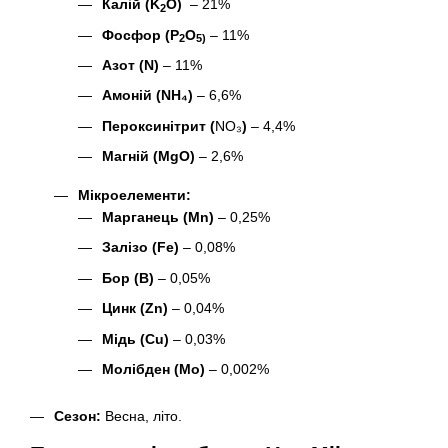
Калій (K
O)
– 21%
2
Фосфор (P
O
– 11%
2
5)
Азот (N)
– 11%
Амоній (NH₄)
– 6,6%
Пероксинітрит (
NO₃
)
– 4,4%
Магній (MgO)
– 2,6%
Мікроелементи:
Марганець (Mn)
– 0,25%
Залізо (Fe)
– 0,08%
Бор (B)
– 0,05%
Цинк (Zn)
– 0,04%
Мідь (Cu)
– 0,03%
Молібден (Mo)
– 0,002%
Сезон:
Весна, літо.