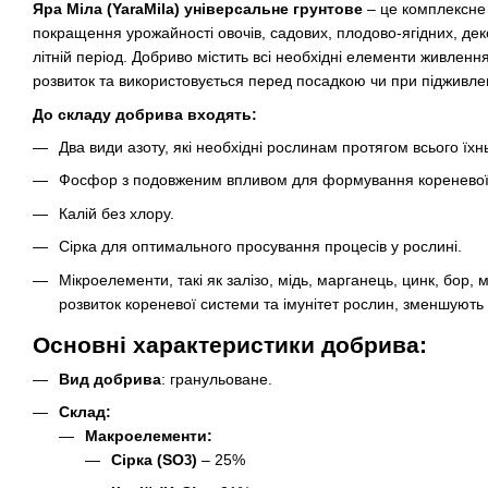
Яра Міла (YaraMila) універсальне грунтове
– це комплексне
покращення урожайності овочів, садових, плодово-ягідних, де
літній період. Добриво містить всі необхідні елементи живлення
розвиток та використовується перед посадкою чи при підживленн
До складу добрива входять:
Два види азоту, які необхідні рослинам протягом всього їхн
Фосфор з подовженим впливом для формування кореневої си
Калій без хлору.
Сірка для оптимального просування процесів у рослині.
Мікроелементи, такі як залізо, мідь, марганець, цинк, бор,
розвиток кореневої системи та імунітет рослин, зменшують 
Основні характеристики добрива:
Вид добрива
: гранульоване.
Склад
:
Макроелементи:
Сірка (SO
)
– 25%
3