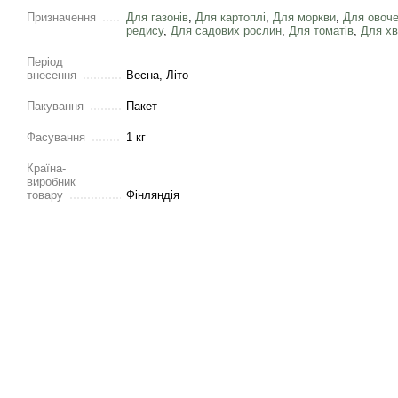
Призначення
Для газонів
,
Для картоплі
,
Для моркви
,
Для овоче
редису
,
Для садових рослин
,
Для томатів
,
Для хв
Період
внесення
Весна, Літо
Пакування
Пакет
Фасування
1 кг
Країна-
виробник
товару
Фінляндія