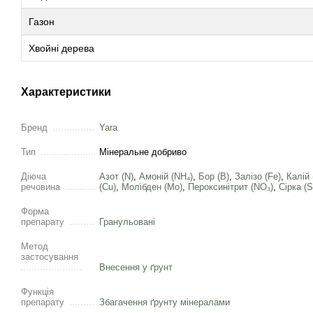
Газон
Хвойні дерева
Характеристики
Бренд
Yara
Тип
Мінеральне добриво
Діюча
Азот (N)
,
Амоній (NH₄)
,
Бор (B)
,
Залізо (Fe)
,
Калій 
речовина
(Cu)
,
Молібден (Mo)
,
Пероксинітрит (NO₃)
,
Сірка (
Форма
препарату
Гранульовані
Метод
застосування
Внесення у ґрунт
Функція
препарату
Збагачення ґрунту мінералами