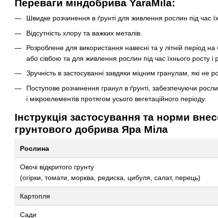
Переваги міндобрива YaraMila:
Швидке розчинення в ґрунті для живлення рослин під час їх
Відсутність хлору та важких металів.
Розроблене для використання навесні та у літній період на
або сівбою та для живлення рослин під час їхнього росту і р
Зручність в застосуванні завдяки міцним гранулам, які не 
Поступове розчинення гранул в ґрунті, забезпечуючи росл
і мікроелементів протягом усього вегетаційного періоду.
Інструкція застосування та норми вне
грунтового добрива Яра Міла
Рослина
Овочі відкритого грунту
(огірки, томати, морква, редиска, цибуля, салат, перець)
Картопля
Сади