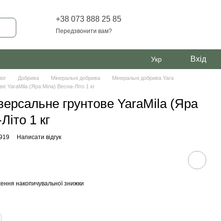
+38 073 888 25 85
Передзвонити вам?
Вхід
Укр
лог
Добрива
Мінеральні добрива
Мінеральні добрива Yara
е YaraMila (Яра Міла) Весна-Літо 1 кг
версальне грунтове YaraMila (Яра
Літо 1 кг
8919
Написати відгук
ення накопичувальної знижки