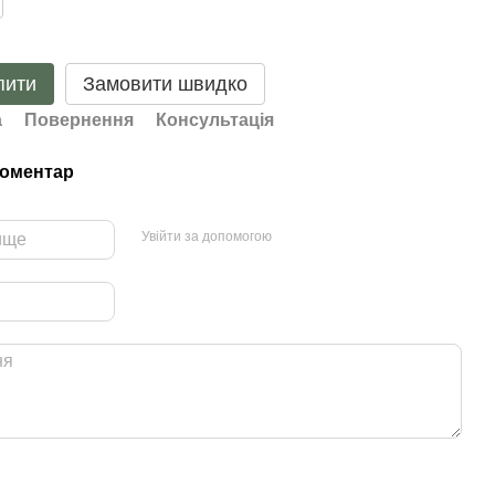
пити
Замовити швидко
а
Повернення
Консультація
коментар
Увійти за допомогою