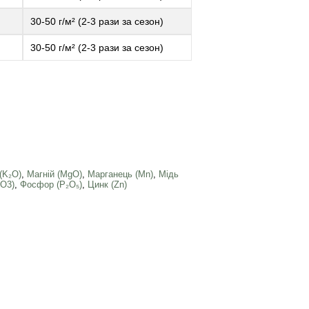
30-50 г/м² (2-3 рази за сезон)
30-50 г/м² (2-3 рази за сезон)
(K₂O)
,
Магній (MgO)
,
Марганець (Mn)
,
Мідь
SO3)
,
Фосфор (Р₂О₅)
,
Цинк (Zn)