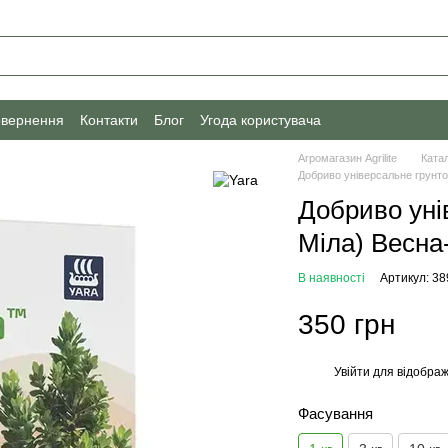
овернення
Контакти
Блог
Угода користувача
Агромагазин Agrilite
Ката
Добриво універсальне грунтов
Добриво уні
Міла) Весна-
В наявності
Артикул: 3
350 грн
Увійти
для відображ
%
Фасування