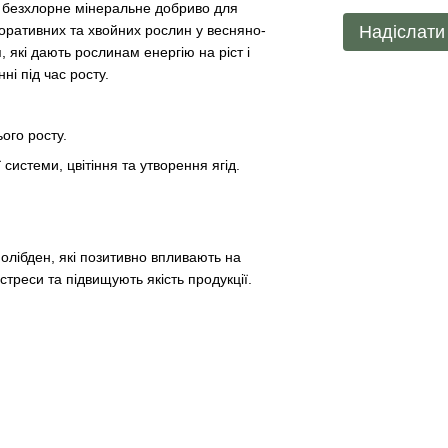
 безхлорне мінеральне добриво для
Надіслати
коративних та хвойних рослин у весняно-
, які дають рослинам енергію на ріст і
і під час росту.
ього росту.
стеми, цвітіння та утворення ягід.
 молібден, які позитивно впливають на
стреси та підвищують якість продукції.