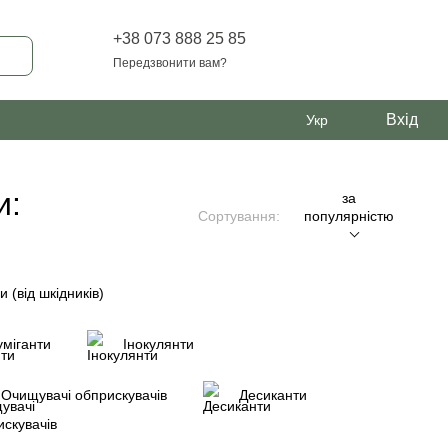
+38 073 888 25 85
Передзвонити вам?
Вхід
Укр
и:
за
Сортування:
популярністю
и (від шкідників)
міганти
Інокулянти
Очищувачі обприскувачів
Десиканти