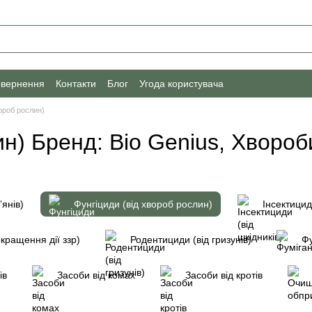
овернення
Контакти
Блог
Угода користувача
вороб рослин)
ин) Бренд: Bio Genius, Хвороб
ʼянів)
Фунгіциди (від хвороб рослин)
Інсектицид
кращення дії ззр)
Родентициди (від гризунів)
Фу
ів
Засоби від комах
Засоби від кротів