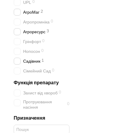
0
UPL
2
АгроМаг
0
Агропромніка
3
Агроресурс
0
Грінфорт
0
Нопосон
1
Садівник
0
Сімейний Сад
Функція препарату
0
Захист від хвороб
Протруювання
0
насіння
Призначення