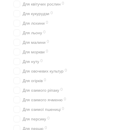
0
Для квітучих рослин
0
Для кукурудзи
0
Для лохини
0
Для льону
0
Для малини
0
Для моркви
0
Для нуту
0
Для овочевих культур
0
Для огірків
0
Для озимого ріпаку
0
Для озимого ячменю
0
Для озимої пшениці
0
Для персику
0
Для перцю