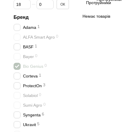
Від Ціна, грн
До Ціна, грн
ОК
Немає товарів
Бренд
1
Adama
0
ALFA Smart Agro
1
BASF
0
Bayer
0
Bio Genius
1
Corteva
3
ProtectOn
0
Solabiol
0
Sumi Agro
6
Syngenta
5
Ukravit