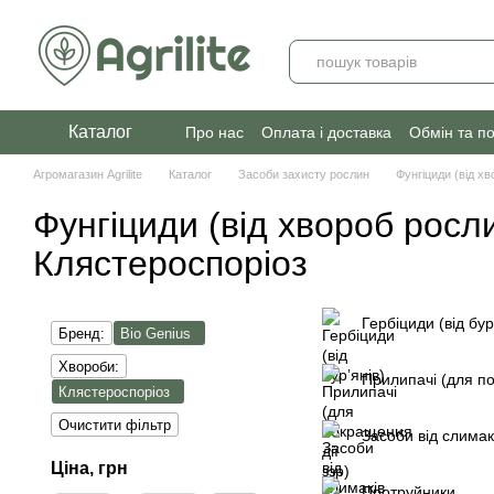
Перейти до основного контенту
Каталог
Про нас
Оплата і доставка
Обмін та п
Агромагазин Agrilite
Каталог
Засоби захисту рослин
Фунгіциди (від х
Фунгіциди (від хвороб росл
Клястероспоріоз
Гербіциди (від бур
Бренд:
Bio Genius
Хвороби:
Прилипачі (для по
Клястероспоріоз
Очистити фільтр
Засоби від слимак
Ціна, грн
Протруйники