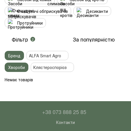
Очищувачі обприскувачів
Десиканти
Протруйники
Фільтр
За популярністю
2
Бренд
ALFA Smart Agro
Хвороби
Клястероспоріоз
Немає товарів
+38 073 888 25 85
Контакти