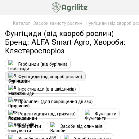
Каталог
Засоби захисту рослин
Фунгіциди (від хвороб ро
Фунгіциди (від хвороб рослин)
Бренд: ALFA Smart Agro, Хвороби:
Клястероспоріоз
Гербіциди (від бурʼянів)
Фунгіциди (від хвороб рослин)
Інсектициди (від шкідників)
Прилипачі (для покращення дії ззр)
Родентициди (від гризунів)
Фуміганти
Інокулянти
Засоби від слимаків
Засоби від комах
Засоби від кротів