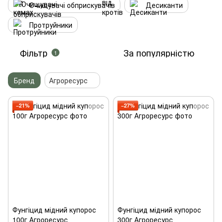
Очищувачі обприскувачів
Десиканти
Протруйники
Фільтр
За популярністю
1
Бренд
Агроресурс
−21%
−27%
Фунгіцид мідний купорос
Фунгіцид мідний купорос
100г Агроресурс
300г Агроресурс