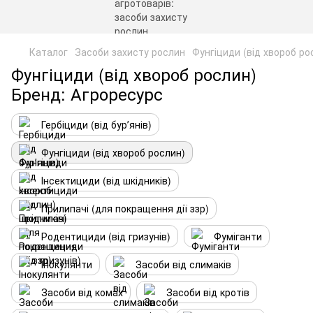
Каталог
Засоби захисту рослин
Фунгіциди (від хвороб ро
Фунгіциди (від хвороб рослин)
Бренд: Агроресурс
Гербіциди (від бурʼянів)
Фунгіциди (від хвороб рослин)
Інсектициди (від шкідників)
Прилипачі (для покращення дії ззр)
Родентициди (від гризунів)
Фуміганти
Інокулянти
Засоби від слимаків
Засоби від комах
Засоби від кротів