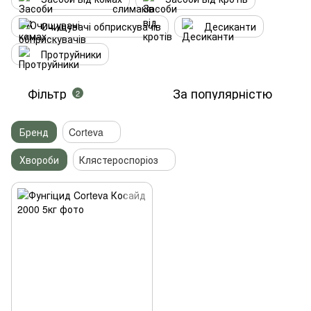
Очищувачі обприскувачів
Десиканти
Протруйники
Фільтр
За популярністю
2
Бренд
Corteva
Хвороби
Клястероспоріоз