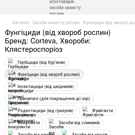
Каталог
Засоби захисту рослин
Фунгіциди (від хвороб ро
Фунгіциди (від хвороб рослин)
Бренд: Corteva, Хвороби:
Клястероспоріоз
Гербіциди (від бурʼянів)
Фунгіциди (від хвороб рослин)
Інсектициди (від шкідників)
Прилипачі (для покращення дії ззр)
Родентициди (від гризунів)
Фуміганти
Інокулянти
Засоби від слимаків
Засоби від комах
Засоби від кротів