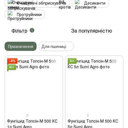
Очищувачі обприскувачів
Десиканти
Протруйники
Фільтр
За популярністю
1
Призначення
Для пшениці
−9%
Хіт
Хіт
2
2
Фунгіцид Топсін-М 500 КС
Фунгіцид Топсін-М 500 КС
1л Sumi Agro
5л Sumi Agro