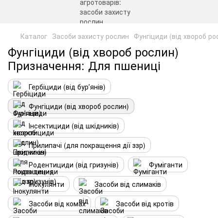
Каталог
Засоби захисту рослин
Фунгіциди (від хвороб ро
Фунгіциди (від хвороб рослин)
Призначення: Для пшениці
Гербіциди (від бурʼянів)
Фунгіциди (від хвороб рослин)
Інсектициди (від шкідників)
Прилипачі (для покращення дії ззр)
Родентициди (від гризунів)
Фуміганти
Інокулянти
Засоби від слимаків
Засоби від комах
Засоби від кротів