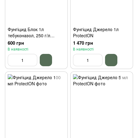
Фунгіцид Блок 1л
Фунгіцид Джерело 1л
тебуконазол, 250 г/л
ProtectON
Нопосон
600 грн
1 470 грн
В наявності
В наявності