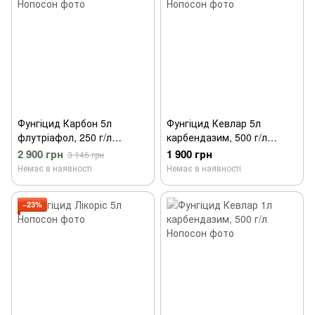
Фунгіцид Карбон 5л
Фунгіцид Кевлар 5л
флутріафол, 250 г/л
карбендазим, 500 г/л
Нопосон
Нопосон
2 900 грн
1 900 грн
3 146 грн
Немає в наявності
Немає в наявності
−23%