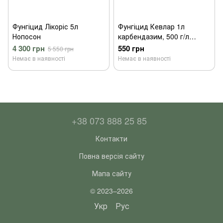
Фунгіцид Лікоріс 5л
Фунгіцид Кевлар 1л
Нопосон
карбендазим, 500 г/л
Нопосон
4 300 грн
550 грн
5 550 грн
Немає в наявності
Немає в наявності
+38 073 888 25 85
Контакти
Повна версія сайту
Мапа сайту
© 2023–2026
Укр
Рус