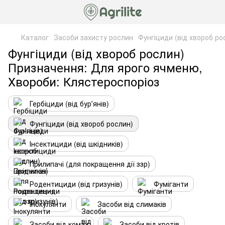
Каталог
Засоби захисту рослин
Фунгіциди (від хвороб ро
Фунгіциди (від хвороб рослин)
Призначення: Для ярого ячменю,
Хвороби: Клястероспоріоз
Гербіциди (від бурʼянів)
Фунгіциди (від хвороб рослин)
Інсектициди (від шкідників)
Прилипачі (для покращення дії ззр)
Родентициди (від гризунів)
Фуміганти
Інокулянти
Засоби від слимаків
Засоби від комах
Засоби від кротів