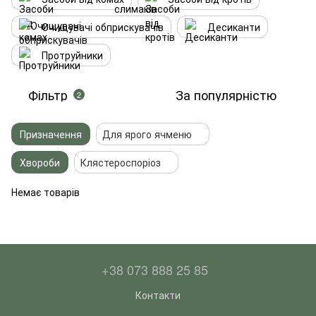
Очищувачі обприскувачів
Десиканти
Протруйники
Фільтр
За популярністю
2
Призначення
Для ярого ячменю
Хвороби
Клястероспоріоз
Немає товарів
+38 073 888 25 85
Контакти