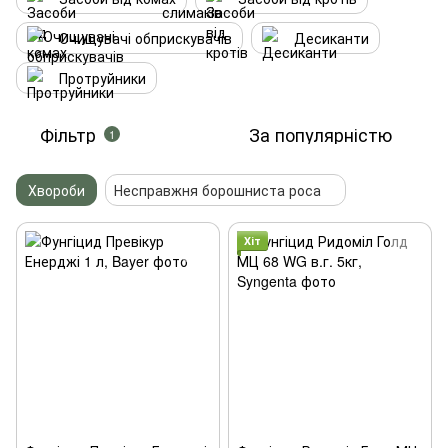
Очищувачі обприскувачів
Десиканти
Протруйники
Фільтр
За популярністю
1
Хвороби
Несправжня борошниста роса
Хіт