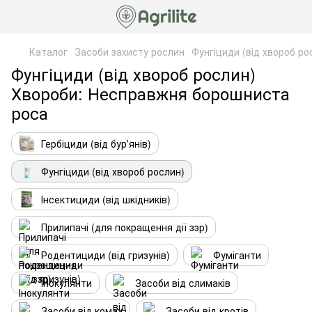
Каталог
Засоби захисту рослин
Фунгіциди (від хвороб ро
Фунгіциди (від хвороб рослин)
Хвороби: Несправжня борошниста
роса
Гербіциди (від бурʼянів)
Фунгіциди (від хвороб рослин)
Інсектициди (від шкідників)
Прилипачі (для покращення дії ззр)
Родентициди (від гризунів)
Фуміганти
Інокулянти
Засоби від слимаків
Засоби від комах
Засоби від кротів