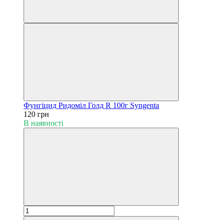
Фунгіцид Ридоміл Голд R 100г Syngenta
120 грн
В наявності