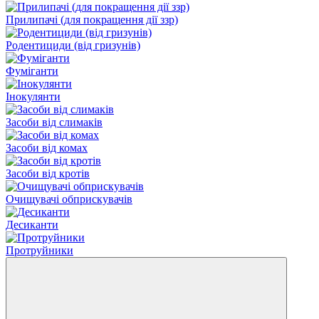
Прилипачі (для покращення дії ззр)
Родентициди (від гризунів)
Фуміганти
Інокулянти
Засоби від слимаків
Засоби від комах
Засоби від кротів
Очищувачі обприскувачів
Десиканти
Протруйники