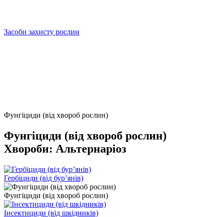
Засоби захисту рослин
Фунгіциди (від хвороб рослин)
Фунгіциди (від хвороб рослин)
Хвороби: Альтернаріоз
Гербіциди (від бурʼянів)
Фунгіциди (від хвороб рослин)
Інсектициди (від шкідників)