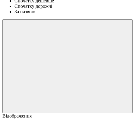
Спочатку дешевше
Спочатку дорожчі
За назвою
Відображення