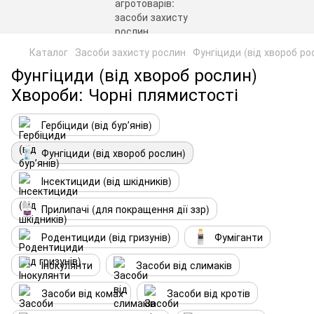
Каталог
Засоби захисту рослин
Фунгіциди (від хвороб ро
Фунгіциди (від хвороб рослин)
Хвороби: Чорні плямистості
Гербіциди (від бурʼянів)
Фунгіциди (від хвороб рослин)
Інсектициди (від шкідників)
Прилипачі (для покращення дії ззр)
Родентициди (від гризунів)
Фуміганти
Інокулянти
Засоби від слимаків
Засоби від комах
Засоби від кротів