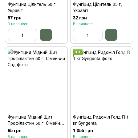
Фунгіцид Цілитель 50 г,
Фунгіцид Цілитель 25 г,
Укравіт
Укравіт
57 грн
32 грн
В наявності
В наявності
Хіт
Фунгіцид Мідний Щит
Фунгіцид Ридоміл Голд R 1
Профілактин 50 г, Сімейний
кг Syngenta
Сад
65 грн
1 055 грн
В наявності
В наявності