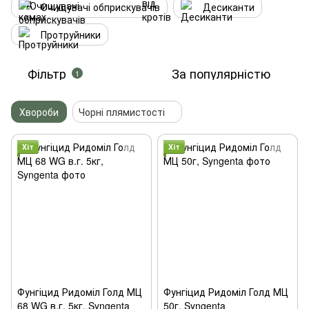
Очищувачі обприскувачів
Десиканти
Протруйники
Фільтр
За популярністю
1
Хвороби
Чорні плямистості
Хіт
Хіт
Фунгіцид Ридоміл Голд МЦ
Фунгіцид Ридоміл Голд МЦ
68 WG в.г. 5кг, Syngenta
50г, Syngenta