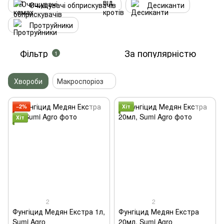
Очищувачі обприскувачів
Десиканти
Протруйники
Фільтр
За популярністю
1
Хвороби
Макроспоріоз
−2%
Хіт
Хіт
2
2
Фунгіцид Медян Екстра 1л,
Фунгіцид Медян Екстра
Sumi Agro
20мл, Sumi Agro