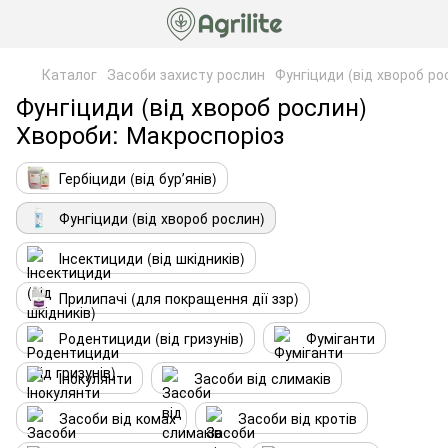
Каталог
Засоби захисту рослин
Фунгіциди (від хвороб ро
Фунгіциди (від хвороб рослин)
Хвороби: Макроспоріоз
Гербіциди (від бурʼянів)
Фунгіциди (від хвороб рослин)
Інсектициди (від шкідників)
Прилипачі (для покращення дії ззр)
Родентициди (від гризунів)
Фуміганти
Інокулянти
Засоби від слимаків
Засоби від комах
Засоби від кротів