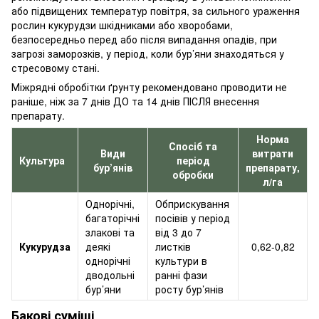
або підвищених температур повітря, за сильного ураження
рослин кукурудзи шкідниками або хворобами,
безпосередньо перед або після випадання опадів, при
загрозі заморозків, у період, коли бур’яни знаходяться у
стресовому стані.
Міжрядні обробітки ґрунту рекомендовано проводити не
раніше, ніж за 7 днів ДО та 14 днів ПІСЛЯ внесення
препарату.
Норма
Спосіб та
Види
витрати
Культура
період
бур’янів
препарату,
обробки
л/га
Однорічні,
Обприскування
багаторічні
посівів у період
злакові та
від 3 до 7
Кукурудза
деякі
листків
0,62-0,82
однорічні
культури в
дводольні
ранні фази
бур’яни
росту бур’янів
Бакові суміші