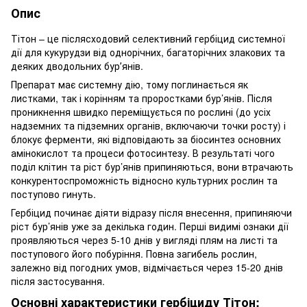
Опис
Тітон – це післясходовий селективний гербіцид системної
дії для кукурудзи від однорічних, багаторічних злакових та
деяких дводольних бурʼянів.
Препарат має системну дію, тому поглинається як
листками, так і корінням та проростками бур’янів. Після
проникнення швидко переміщується по рослині (до усіх
надземних та підземних органів, включаючи точки росту) і
блокує ферменти, які відповідають за біосинтез основних
амінокислот та процеси фотосинтезу. В результаті чого
поділ клітин та ріст бур’янів припиняються, вони втрачають
конкурентоспроможність відносно культурних рослин та
поступово гинуть.
Гербіцид починає діяти відразу після внесення, припиняючи
ріст бур’янів уже за декілька годин. Перші видимі ознаки дії
проявляються через 5-10 днів у вигляді плям на листі та
поступового його побуріння. Повна загибель рослин,
залежно від погодних умов, відмічається через 15-20 днів
після застосування.
Основні характеристики гербіциду Тітон: