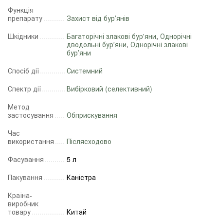
Функція
препарату
Захист від бурʼянів
Шкідники
Багаторічні злакові бур'яни
,
Однорічні
дводольні бурʼяни
,
Однорічні злакові
бурʼяни
Спосіб дії
Системний
Спектр дії
Вибірковий (селективний)
Метод
застосування
Обприскування
Час
використання
Післясходово
Фасування
5 л
Пакування
Каністра
Країна-
виробник
товару
Китай