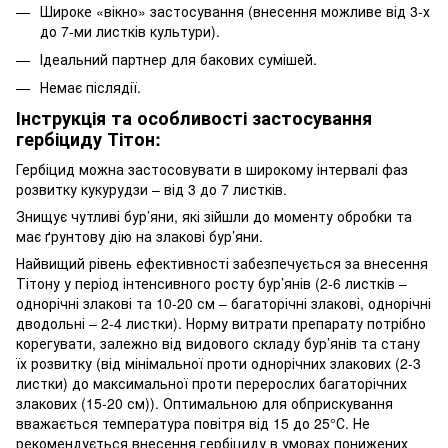
Широке «вікно» застосування (внесення можливе від 3-х
до 7-ми листків культури).
Ідеальний партнер для бакових сумішей.
Немає післядії.
Інструкція та особливості застосування
гербіциду Тітон:
Гербіцид можна застосовувати в широкому інтервалі фаз
розвитку кукурудзи – від 3 до 7 листків.
Знищує чутливі бур’яни, які зійшли до моменту обробки та
має ґрунтову дію на злакові бур’яни.
Найвищий рівень ефективності забезпечується за внесення
Тітону у період інтенсивного росту бур’янів (2-6 листків –
однорічні злакові та 10-20 см – багаторічні злакові, однорічні
дводольні – 2-4 листки). Норму витрати препарату потрібно
корегувати, залежно від видового складу бур’янів та стану
їх розвитку (від мінімальної проти однорічних злакових (2-3
листки) до максимальної проти перерослих багаторічних
злакових (15-20 см)). Оптимальною для обприскування
вважається температура повітря від 15 до 25°С. Не
рекомендується внесення гербіциду в умовах понижених