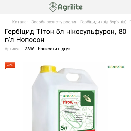
Каталог
Засоби захисту рослин
Гербіциди (від бурʼянів)
Гербіцид Тітон 5л нікосульфурон, 80
г/л Нопосон
Артикул:
13896
Написати відгук
−5%