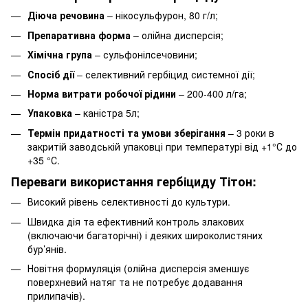
Діюча речовина
– нікосульфурон, 80 г/л;
Препаративна форма
– олійна дисперсія;
Хімічна група
– сульфонілсечовини;
Спосіб дії
– селективний гербіцид системної дії;
Норма витрати робочої рідини
– 200-400 л/га;
Упаковка
– каністра 5л;
Термін придатності та умови зберігання
– 3 роки в
закритій заводській упаковці при температурі від +1°С до
+35 °С.
Переваги використання гербіциду Тітон:
Високий рівень селективності до культури.
Швидка дія та ефективний контроль злакових
(включаючи багаторічні) і деяких широколистяних
бур’янів.
Новітня формуляція (олійна дисперсія зменшує
поверхневий натяг та не потребує додавання
прилипачів).