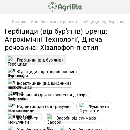
Каталог
Засоби захисту рослин
Гербіциди (від бурʼянів)
Гербіциди (від бурʼянів) Бренд:
Агрохімічні Технології, Діюча
речовина: Хізалофоп-п-етил
Гербіциди (від бурʼянів)
Фунгіциди (від хвороб рослин)
Інсектициди (від шкідників)
Прилипачі (для покращення дії ззр)
Родентициди (від гризунів)
Фуміганти
Інокулянти
Засоби від слимаків
Засоби від комах
Засоби від кротів