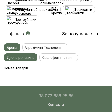
Очищувачі обприскувачів
Десиканти
Протруйники
Фільтр
За популярністю
2
Бренд
Агрохімічні Технології
Діюча речовина
Хізалофоп-п-етил
Немає товарів
+38 073 888 25 85
Контакти