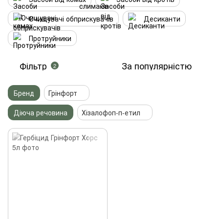
Очищувачі обприскувачів
Десиканти
Протруйники
Фільтр
За популярністю
2
Бренд
Грінфорт
Діюча речовина
Хізалофоп-п-етил