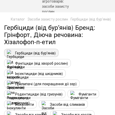
Каталог
Засоби захисту рослин
Гербіциди (від бурʼянів)
Гербіциди (від бурʼянів) Бренд:
Грінфорт, Діюча речовина:
Хізалофоп-п-етил
Гербіциди (від бурʼянів)
Фунгіциди (від хвороб рослин)
Інсектициди (від шкідників)
Прилипачі (для покращення дії ззр)
Родентициди (від гризунів)
Фуміганти
Інокулянти
Засоби від слимаків
Засоби від комах
Засоби від кротів