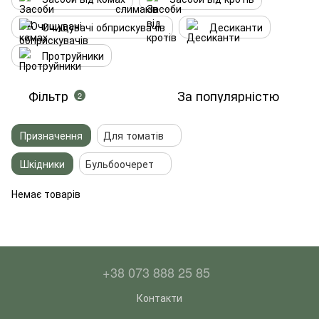
Очищувачі обприскувачів
Десиканти
Протруйники
Фільтр
За популярністю
2
Призначення
Для томатів
Шкідники
Бульбоочерет
Немає товарів
+38 073 888 25 85
Контакти