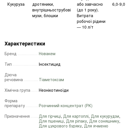
Кукуруза
дротяники,
або завчасно
6,0-9,0
внутрішньострубові
(до 1 року).
мухи, блошки
Витрата
робочої рідини
— 10 л/т
Характеристики
Бренд
Новакем
Тип
Інсектицид
Діюча
речовина
Тіаметоксам
Хімічна група
Неонікотиноїди
Форма
препарату
Розчинний концентрат (РК)
Призначення
Для гірчиці
,
Для картоплі
,
Для кукурудзи
,
Для пшениці
,
Для ріпаку
,
Для соняшнику
,
Для цукрового буряку
,
Для ячменю