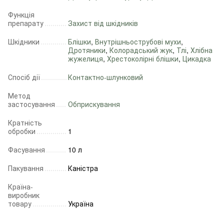
Функція
препарату
Захист від шкідників
Шкідники
Блішки
,
Внутрішньострубові мухи
,
Дротяники
,
Колорадський жук
,
Тлі
,
Хлібна
жужелиця
,
Хрестоколірні блішки
,
Цикадка
Спосіб дії
Контактно-шлунковий
Метод
застосування
Обприскування
Кратність
обробки
1
Фасування
10 л
Пакування
Каністра
Країна-
виробник
товару
Україна