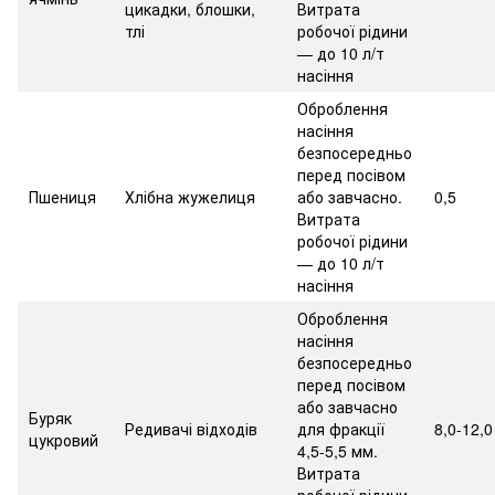
цикадки, блошки,
Витрата
тлі
робочої рідини
— до 10 л/т
насіння
Оброблення
насіння
безпосередньо
перед посівом
Пшениця
Хлібна жужелиця
або завчасно.
0,5
Витрата
робочої рідини
— до 10 л/т
насіння
Оброблення
насіння
безпосередньо
перед посівом
або завчасно
Буряк
Редивачі відходів
для фракції
8,0-12,0
цукровий
4,5-5,5 мм.
Витрата
робочої рідини