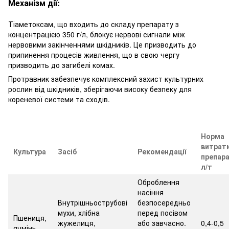
Механізм дії:
Тіаметоксам, що входить до складу препарату з
концентрацією 350 г/л, блокує нервові сигнали між
нервовими закінченнями шкідників. Це призводить до
припинення процесів живлення, що в свою чергу
призводить до загибелі комах.
Протравник забезпечує комплексний захист культурних
рослин від шкідників, зберігаючи високу безпеку для
кореневої системи та сходів.
Норма
витрат
Культура
Засіб
Рекомендації
препара
л/т
Оброблення
насіння
Внутрішньострубові
безпосередньо
мухи, хлібна
перед посівом
Пшениця,
жужелиця,
або завчасно.
0,4-0,5
ячмінь