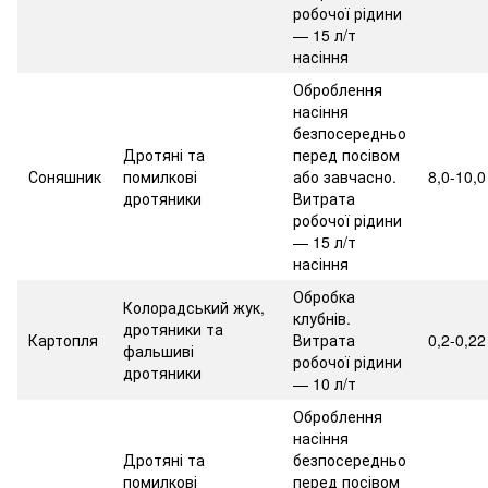
робочої рідини
— 15 л/т
насіння
Оброблення
насіння
безпосередньо
Дротяні та
перед посівом
Соняшник
помилкові
або завчасно.
8,0-10,0
дротяники
Витрата
робочої рідини
— 15 л/т
насіння
Обробка
Колорадський жук,
клубнів.
дротяники та
Картопля
Витрата
0,2-0,22
фальшиві
робочої рідини
дротяники
— 10 л/т
Оброблення
насіння
Дротяні та
безпосередньо
помилкові
перед посівом