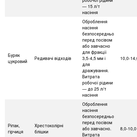
— 15 л/т
насіння
Оброблення
насіння
безпосередньо
перед посівом
або завчасно
для фракції
Буряк
Редивачі відходів
3,5-4,5 мм і
10,0-14,
цукровий
для
дражування.
Витрата
робочої рідини
— до 25 л/т
насіння
Оброблення
насіння
безпосередньо
перед посівом
Ріпак,
Хрестоколірні
або завчасно.
8,0-10,0
гірчиця
блішки
Витрата