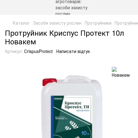
Каталог
Засоби захисту рослин
Протруйники
Протруйни
Протруйник Криспус Протект 10л
Новакем
Артикул:
CrispusProtect
Написати відгук