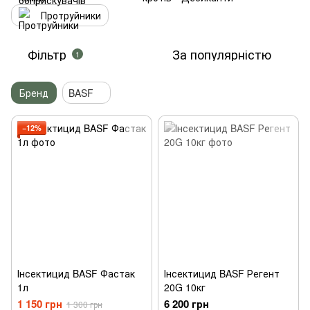
Протруйники
Фільтр
За популярністю
1
Бренд
BASF
−12%
Інсектицид BASF Фастак
Інсектицид BASF Регент
1л
20G 10кг
1 150 грн
6 200 грн
1 300 грн