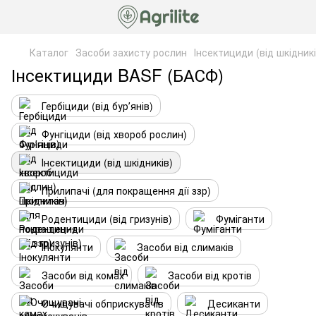
Каталог
Засоби захисту рослин
Інсектициди (від шкідникі
Інсектициди BASF (БАСФ)
Гербіциди (від бурʼянів)
Фунгіциди (від хвороб рослин)
Інсектициди (від шкідників)
Прилипачі (для покращення дії ззр)
Родентициди (від гризунів)
Фуміганти
Інокулянти
Засоби від слимаків
Засоби від комах
Засоби від кротів
Очищувачі обприскувачів
Десиканти