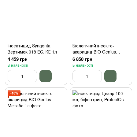
Інсектицид Syngenta
Біологічний інсекто-
Вертимек 018 EC, КЕ 1л
акарицид BIO Genius
Метабо 5л
4 459 грн
6 850 грн
В наявності
В наявності
−18%