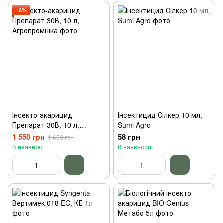
−6%
Інсекто-акарицид
Інсектицид Сілкер 10 мл,
Препарат 30В, 10 л,
Sumi Agro
Агропромніка
1 550 грн
58 грн
1 650 грн
В наявності
В наявності