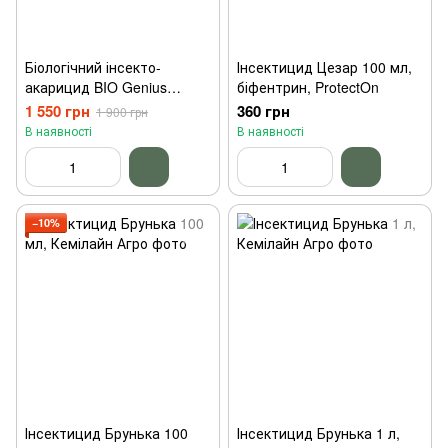
Біологічний інсекто-
Інсектицид Цезар 100 мл,
акарицид BIO Genius
біфентрин, ProtectOn
Метабо 1л
1 550 грн
360 грн
1 900 грн
В наявності
В наявності
−10%
Інсектицид Брунька 100
Інсектицид Брунька 1 л,