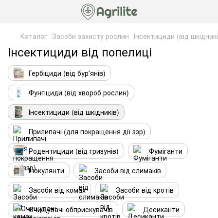
Каталог
Засоби захисту рослин
Інсектициди (від шкідникі
Інсектициди від попелиці
Гербіциди (від бурʼянів)
Фунгіциди (від хвороб рослин)
Інсектициди (від шкідників)
Прилипачі (для покращення дії ззр)
Родентициди (від гризунів)
Фуміганти
Інокулянти
Засоби від слимаків
Засоби від комах
Засоби від кротів
Очищувачі обприскувачів
Десиканти