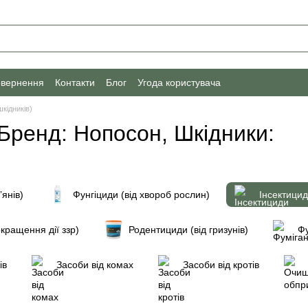
овернення
Контакти
Блог
Угода користувача
шкідників)
 Бренд: Нопосон, Шкідники:
ʼянів)
Фунгіциди (від хвороб рослин)
Інсектицид
кращення дії ззр)
Родентициди (від гризунів)
Фу
ів
Засоби від комах
Засоби від кротів