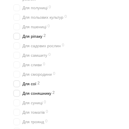
0
Для полуниці
0
Для польових культур
0
Для пшениці
2
Для ріпаку
0
Для садових рослин
0
Для самшиту
0
Для сливи
0
Для смородини
2
Для сої
2
Для соняшнику
0
Для суниці
0
Для томатів
0
Для троянд