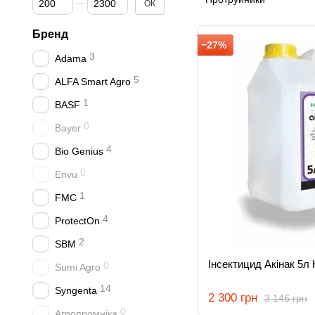
ОК
Бренд
−27%
3
Adama
5
ALFA Smart Agro
1
BASF
0
Bayer
4
Bio Genius
0
Envu
1
FMC
4
ProtectOn
2
SBM
Інсектицид Акінак 5л
0
Sumi Agro
14
Syngenta
2 300 грн
3 146 грн
0
Агропромніка