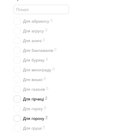
0
Для абрикосу
0
Для агрусу
0
Для аличі
0
Для баклажанів
0
Для буряку
0
Для винограду
0
Для вишні
0
Для газонів
2
Для гірчиці
0
Для горіху
2
Для гороху
0
Для груші