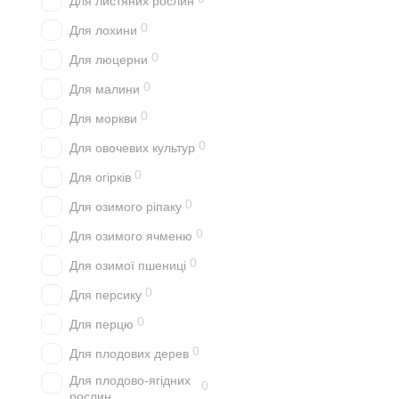
Для листяних рослин
0
Для лохини
0
Для люцерни
0
Для малини
0
Для моркви
0
Для овочевих культур
0
Для огірків
0
Для озимого ріпаку
0
Для озимого ячменю
0
Для озимої пшениці
0
Для персику
0
Для перцю
0
Для плодових дерев
Для плодово-ягідних
0
рослин