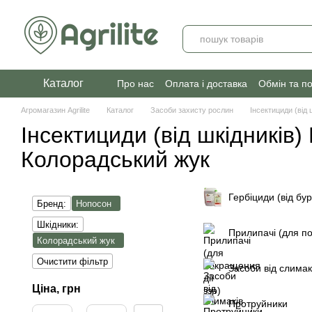
Перейти до основного контенту
Каталог
Про нас
Оплата і доставка
Обмін та п
Агромагазин Agrilite
Каталог
Засоби захисту рослин
Інсектициди (від 
Інсектициди (від шкідників)
Колорадський жук
Гербіциди (від бур
Бренд:
Нопосон
Шкідники:
Прилипачі (для по
Колорадський жук
Очистити фільтр
Засоби від слимак
Ціна, грн
Протруйники
Від Ціна, грн
До Ціна, грн