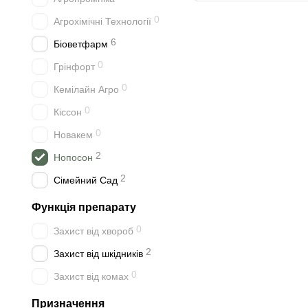
0
Агрохімічні Технології
6
Біоветфарм
0
Грінфорт
0
Кемілайн Агро
0
Кіссон
0
Новакем
2
Нопосон
2
Сімейний Сад
Функція препарату
0
Захист від хвороб
2
Захист від шкідників
0
Захист від комах
Призначення