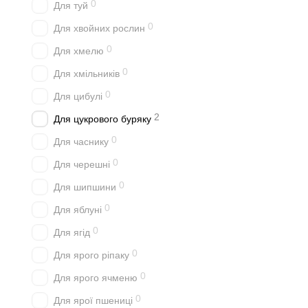
0
Для туй
0
Для хвойних рослин
0
Для хмелю
0
Для хмільників
0
Для цибулі
2
Для цукрового буряку
0
Для часнику
0
Для черешні
0
Для шипшини
0
Для яблуні
0
Для ягід
0
Для ярого ріпаку
0
Для ярого ячменю
0
Для ярої пшениці