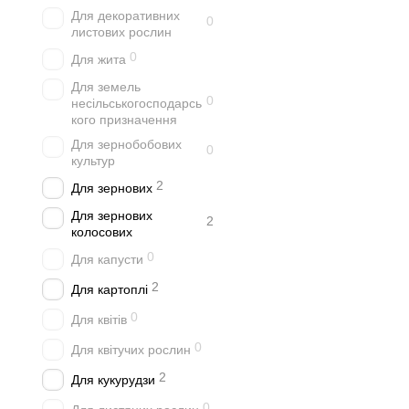
Для декоративних
0
листових рослин
0
Для жита
Для земель
0
несільськогосподарсь
кого призначення
Для зернобобових
0
культур
2
Для зернових
Для зернових
2
колосових
0
Для капусти
2
Для картоплі
0
Для квітів
0
Для квітучих рослин
2
Для кукурудзи
0