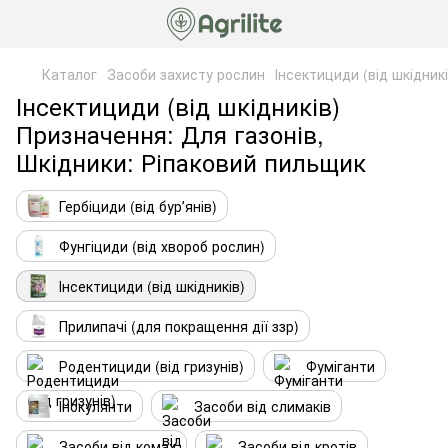
Каталог
Засоби захисту рослин
Інсектициди (від шкідникі
Інсектициди (від шкідників)
Призначення: Для газонів,
Шкідники: Ріпаковий пильщик
Гербіциди (від бурʼянів)
Фунгіциди (від хвороб рослин)
Інсектициди (від шкідників)
Прилипачі (для покращення дії ззр)
Родентициди (від гризунів)
Фуміганти
Інокулянти
Засоби від слимаків
Засоби від комах
Засоби від кротів