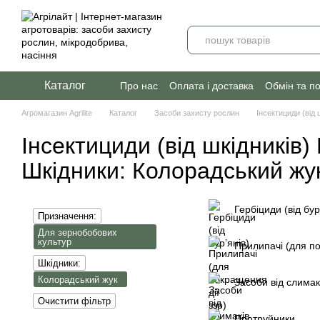
Перейти до основного контенту
Каталог
Про нас
Оплата і доставка
Обмін та п
Агромагазин Agrilite
Каталог
Засоби захисту рослин
Інсектициди (від 
Інсектициди (від шкідників
Шкідники: Колорадський жу
Гербіциди (від бур
Призначення:
Для зернобобових
культур
Прилипачі (для по
Шкідники:
Колорадський жук
Засоби від слимак
Очистити фільтр
Протруйники