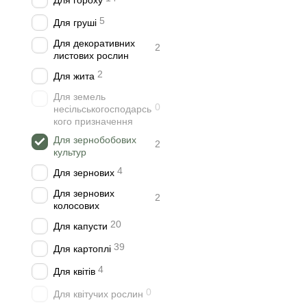
Для гороху
5
Для груші
Для декоративних
2
листових рослин
2
Для жита
Для земель
0
несільськогосподарсь
кого призначення
Для зернобобових
2
культур
4
Для зернових
Для зернових
2
колосових
20
Для капусти
39
Для картоплі
4
Для квітів
0
Для квітучих рослин