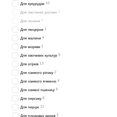
10
Для кукурудзи
0
Для листяних рослин
0
Для лохини
1
Для люцерни
4
Для малини
2
Для моркви
9
Для овочевих культур
13
Для огірків
2
Для озимого ріпаку
4
Для озимого ячменю
9
Для озимої пшениці
6
Для персику
11
Для перцю
2
Для плодових дерев