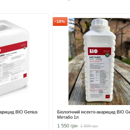
−18%
карицид BIO Genius
Біологічний інсекто-акарицид BIO G
Метабо 1л
1 550 грн
1 900 грн