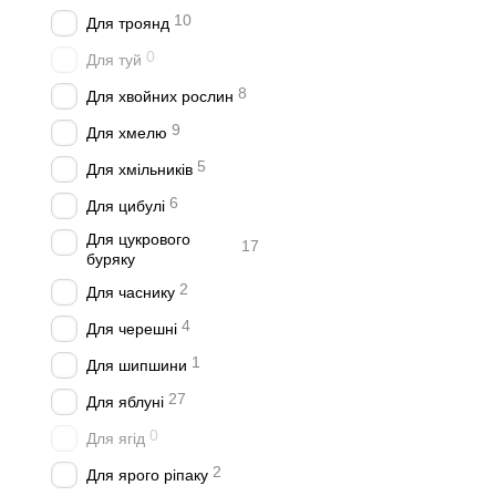
10
Для троянд
0
Для туй
8
Для хвойних рослин
9
Для хмелю
5
Для хмільників
6
Для цибулі
Для цукрового
17
буряку
2
Для часнику
4
Для черешні
1
Для шипшини
27
Для яблуні
0
Для ягід
2
Для ярого ріпаку