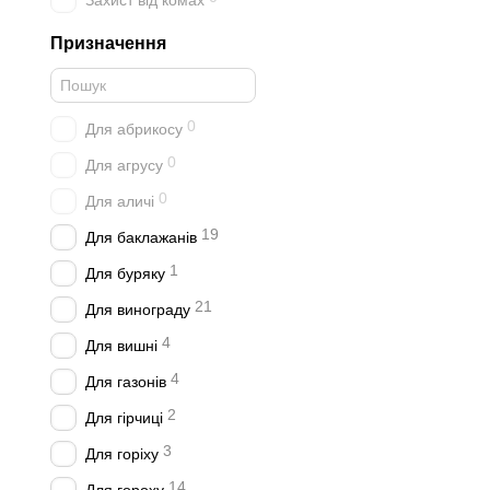
Захист від комах
Призначення
0
Для абрикосу
0
Для агрусу
0
Для аличі
19
Для баклажанів
1
Для буряку
21
Для винограду
4
Для вишні
4
Для газонів
2
Для гірчиці
3
Для горіху
14