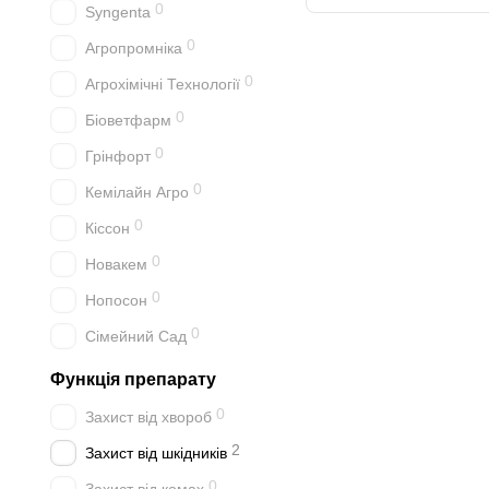
0
Syngenta
0
Агропромніка
0
Агрохімічні Технології
0
Біоветфарм
0
Грінфорт
0
Кемілайн Агро
0
Кіссон
0
Новакем
0
Нопосон
0
Сімейний Сад
Функція препарату
0
Захист від хвороб
2
Захист від шкідників
0