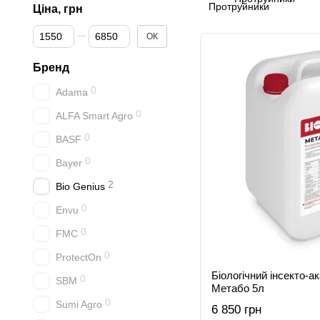
Ціна, грн
Від Ціна, грн
До Ціна, грн
ОК
Бренд
0
Adama
0
ALFA Smart Agro
0
BASF
0
Bayer
2
Bio Genius
0
Envu
0
FMC
0
ProtectOn
Біологічний інсекто-а
0
SBM
Метабо 5л
0
Sumi Agro
6 850 грн