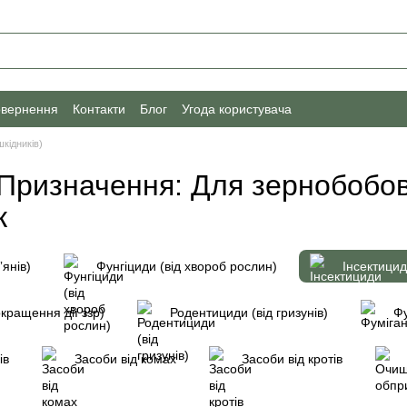
овернення
Контакти
Блог
Угода користувача
шкідників)
) Призначення: Для зернобобов
к
ʼянів)
Фунгіциди (від хвороб рослин)
Інсектицид
кращення дії ззр)
Родентициди (від гризунів)
Фу
ів
Засоби від комах
Засоби від кротів