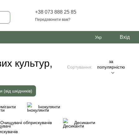
+38 073 888 25 85
Передзвонити вам?
Вхід
Укр
их культур,
за
Сортування:
популярністю
и (від шкідників)
міганти
Інокулянти
Очищувачі обприскувачів
Десиканти