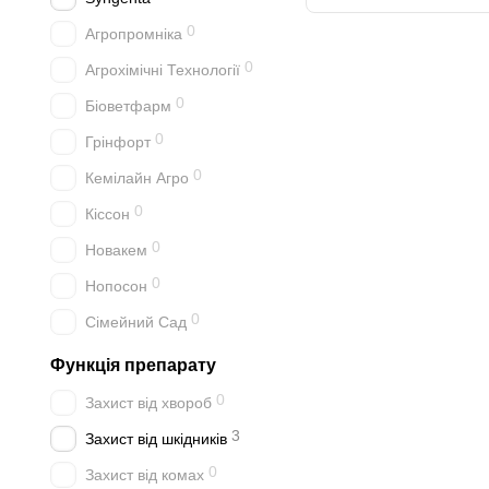
0
Агропромніка
0
Агрохімічні Технології
0
Біоветфарм
0
Грінфорт
0
Кемілайн Агро
0
Кіссон
0
Новакем
0
Нопосон
0
Сімейний Сад
Функція препарату
0
Захист від хвороб
3
Захист від шкідників
0
Захист від комах