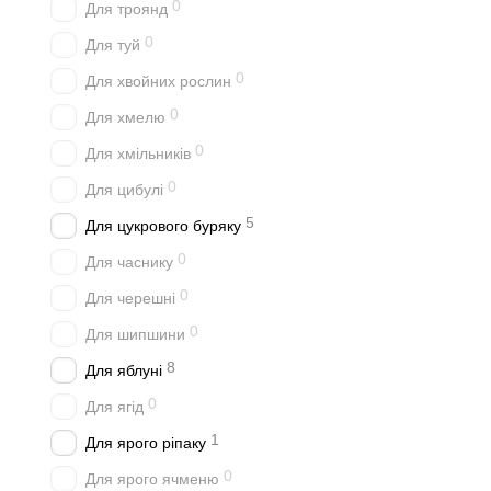
0
Для троянд
0
Для туй
0
Для хвойних рослин
0
Для хмелю
0
Для хмільників
0
Для цибулі
5
Для цукрового буряку
0
Для часнику
0
Для черешні
0
Для шипшини
8
Для яблуні
0
Для ягід
1
Для ярого ріпаку
0
Для ярого ячменю