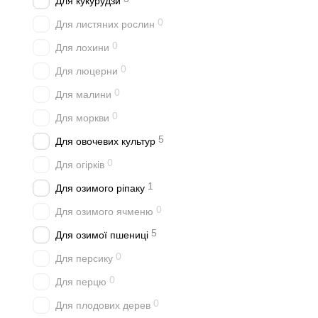
Для кукурудзи
0
Для листяних рослин
0
Для лохини
0
Для люцерни
0
Для малини
0
Для моркви
5
Для овочевих культур
0
Для огірків
1
Для озимого ріпаку
0
Для озимого ячменю
5
Для озимої пшениці
0
Для персику
0
Для перцю
0
Для плодових дерев