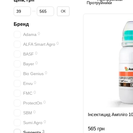
Від Ціна, грн
До Ціна, грн
ОК
Бренд
0
Adama
0
ALFA Smart Agro
0
BASF
0
Bayer
0
Bio Genius
0
Envu
0
FMC
0
ProtectOn
0
SBM
Інсектицид Ампліго 1
0
Sumi Agro
565 грн
3
Syngenta