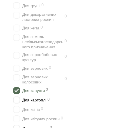
0
Для груші
Для декоративних
0
листових рослин
0
Для жита
Для земель
0
несільськогосподарсь
кого призначення
Для зернобобових
0
культур
0
Для зернових
Для зернових
0
колосових
3
Для капусти
8
Для картоплі
0
Для квітів
0
Для квітучих рослин
3