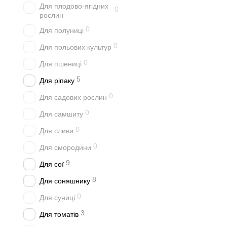
Для плодово-ягідних
0
рослин
0
Для полуниці
0
Для польових культур
0
Для пшениці
5
Для ріпаку
0
Для садових рослин
0
Для самшиту
0
Для сливи
0
Для смородини
9
Для сої
8
Для соняшнику
0
Для суниці
3
Для томатів