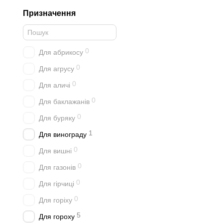
Призначення
0
Для абрикосу
0
Для агрусу
0
Для аличі
0
Для баклажанів
0
Для буряку
1
Для винограду
0
Для вишні
0
Для газонів
0
Для гірчиці
0
Для горіху
5
Для гороху