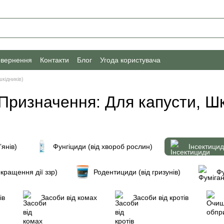
овернення
Контакти
Блог
Угода користувача
шкідників)
 Призначення: Для капусти, Шк
ʼянів)
Фунгіциди (від хвороб рослин)
Інсектицид
кращення дії ззр)
Родентициди (від гризунів)
Фу
ів
Засоби від комах
Засоби від кротів