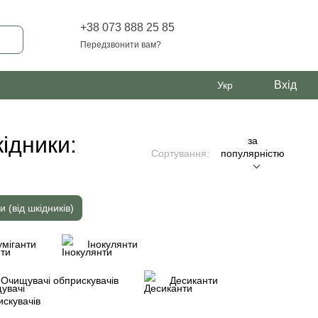
+38 073 888 25 85
Передзвонити вам?
Вхід
Укр
ідники:
за
Сортування:
популярністю
и (від шкідників)
міганти
Інокулянти
Очищувачі обприскувачів
Десиканти