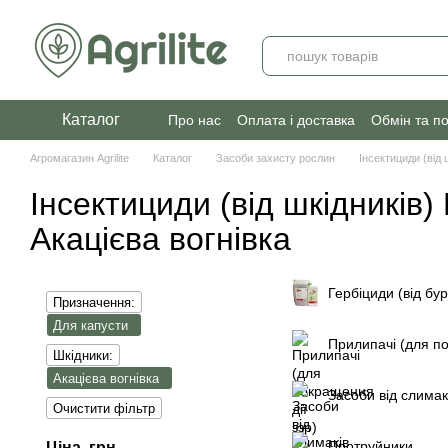
Перейти до основного контенту
Каталог
Про нас
Оплата і доставка
Обмін та п
Агромагазин Agrilite
Каталог
Засоби захисту рослин
Інсектициди (від 
Інсектициди (від шкідників)
Акацієва вогнівка
Гербіциди (від бур
Призначення:
Для капусти
Прилипачі (для по
Шкідники:
Акацієва вогнівка
Засоби від слимак
Очистити фільтр
Протруйники
Ціна, грн