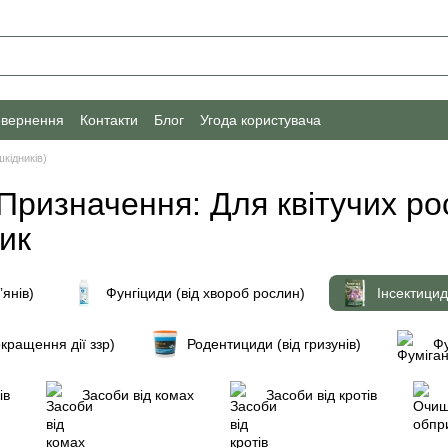
овернення
Контакти
Блог
Угода користувача
шкідників)
 Призначення: Для квітучих ро
ик
ʼянів)
Фунгіциди (від хвороб рослин)
Інсектицид
кращення дії ззр)
Родентициди (від гризунів)
Фу
ів
Засоби від комах
Засоби від кротів