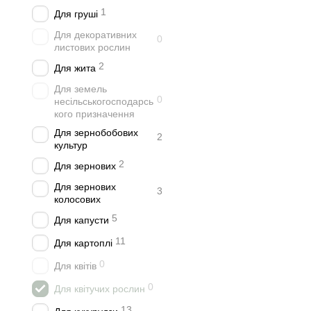
1
Для груші
Для декоративних
0
листових рослин
2
Для жита
Для земель
0
несільськогосподарсь
кого призначення
Для зернобобових
2
культур
2
Для зернових
Для зернових
3
колосових
5
Для капусти
11
Для картоплі
0
Для квітів
0
Для квітучих рослин
13