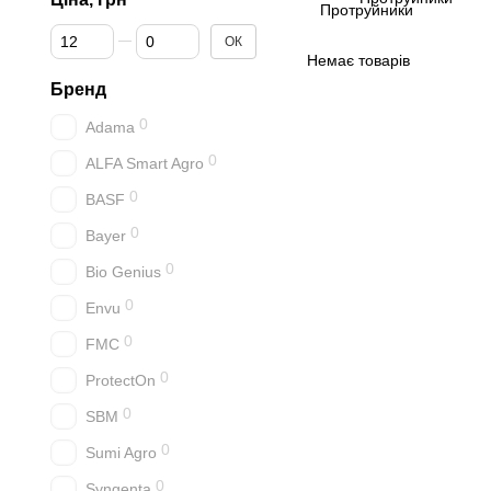
Від Ціна, грн
До Ціна, грн
ОК
Немає товарів
Бренд
0
Adama
0
ALFA Smart Agro
0
BASF
0
Bayer
0
Bio Genius
0
Envu
0
FMC
0
ProtectOn
0
SBM
0
Sumi Agro
0
Syngenta