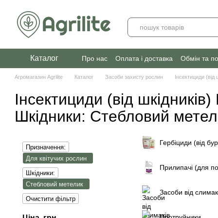
Перейти до основного контенту
Каталог
Про нас
Оплата і доставка
Обмін та п
Агромагазин Agrilite
Каталог
Засоби захисту рослин
Інсектициди (від 
Інсектициди (від шкідників)
Шкідники: Стебловий метел
Гербіциди (від бур
Призначення:
Для квітучих рослин
Прилипачі (для по
Шкідники:
Стебловий метелик
Засоби від слимак
Очистити фільтр
Протруйники
Ціна, грн