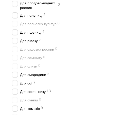
Для плодово-ягідних
2
рослин
2
Для полуниці
0
Для польових культур
4
Для пшениці
7
Для ріпаку
0
Для садових рослин
0
Для самшиту
0
Для сливи
2
Для смородини
7
Для сої
13
Для соняшнику
0
Для суниці
9
Для томатів