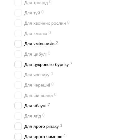
0
Для троянд
0
Для туй
0
Для хвойних рослин
0
Для хмелю
2
Для хмільників
0
Для цибулі
7
Для цукрового буряку
0
Для часнику
0
Для черешні
0
Для шипшини
7
Для яблуні
0
Для ягід
1
Для ярого ріпаку
1
Для ярого ячменю