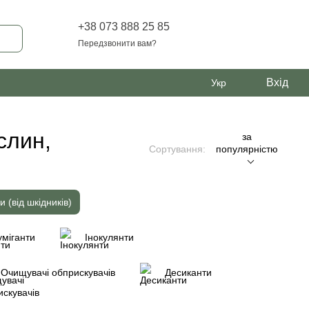
+38 073 888 25 85
Передзвонити вам?
Вхід
Укр
слин,
за
Сортування:
популярністю
и (від шкідників)
міганти
Інокулянти
Очищувачі обприскувачів
Десиканти