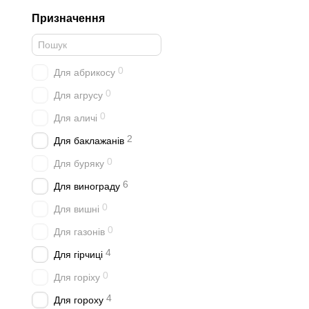
Призначення
0
Для абрикосу
0
Для агрусу
0
Для аличі
2
Для баклажанів
0
Для буряку
6
Для винограду
0
Для вишні
0
Для газонів
4
Для гірчиці
0
Для горіху
4
Для гороху