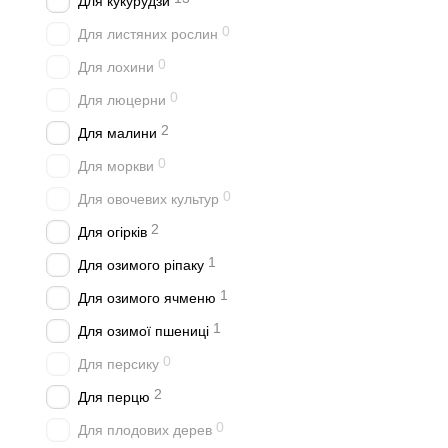
Для кукурудзи
0
Для листяних рослин
0
Для лохини
0
Для люцерни
2
Для малини
0
Для моркви
0
Для овочевих культур
2
Для огірків
1
Для озимого ріпаку
1
Для озимого ячменю
1
Для озимої пшениці
0
Для персику
2
Для перцю
0
Для плодових дерев