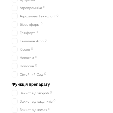
0
Агропромніка
0
Агрохімічні Технології
0
Біоветфарм
0
Грінфорт
0
Кемілайн Агро
0
Кіссон
0
Новакем
0
Нопосон
0
Сімейний Сад
Функція препарату
0
Захист від хвороб
0
Захист від шкідників
0
Захист від комах