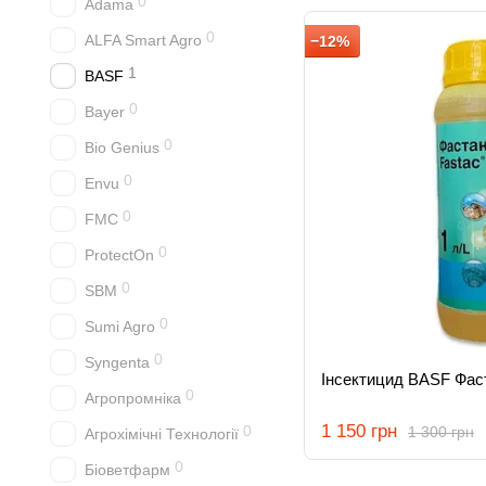
0
Adama
0
ALFA Smart Agro
−12%
1
BASF
0
Bayer
0
Bio Genius
0
Envu
0
FMC
0
ProtectOn
0
SBM
0
Sumi Agro
0
Syngenta
Інсектицид BASF Фас
0
Агропромніка
1 150 грн
0
1 300 грн
Агрохімічні Технології
0
Біоветфарм