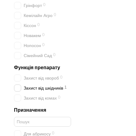
0
Грінфорт
0
Кемілайн Агро
0
Кіссон
0
Новакем
0
Нопосон
0
Сімейний Сад
Функція препарату
0
Захист від хвороб
1
Захист від шкідників
0
Захист від комах
Призначення
0
Для абрикосу