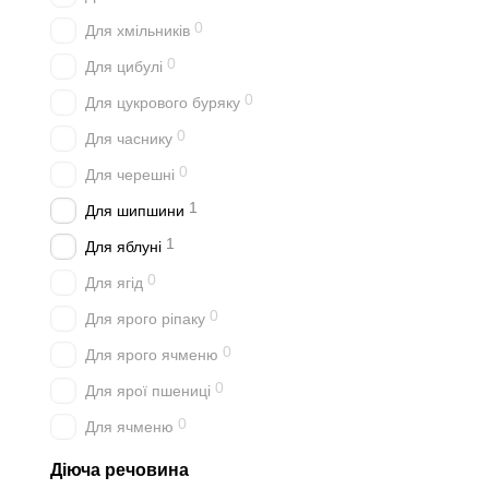
0
Для хмільників
0
Для цибулі
0
Для цукрового буряку
0
Для часнику
0
Для черешні
1
Для шипшини
1
Для яблуні
0
Для ягід
0
Для ярого ріпаку
0
Для ярого ячменю
0
Для ярої пшениці
0
Для ячменю
Діюча речовина