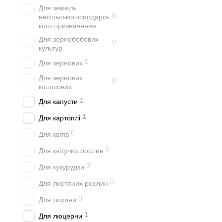
Для земель
0
несільськогосподарсь
кого призначення
Для зернобобових
0
культур
0
Для зернових
Для зернових
0
колосових
1
Для капусти
1
Для картоплі
0
Для квітів
0
Для квітучих рослин
0
Для кукурудзи
0
Для листяних рослин
0
Для лохини
1
Для люцерни