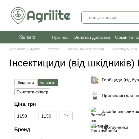
Перейти до основного контенту
Каталог
Про нас
Оплата і доставка
Обмін та п
Агромагазин Agrilite
Каталог
Засоби захисту рослин
Інсектициди (від 
Інсектициди (від шкідників)
Гербіциди (від бур
Шкідники:
Білянка
Очистити фільтр
Прилипачі (для по
Ціна, грн
Засоби від слимак
Від Ціна, грн
До Ціна, грн
ОК
Протруйники
Бренд