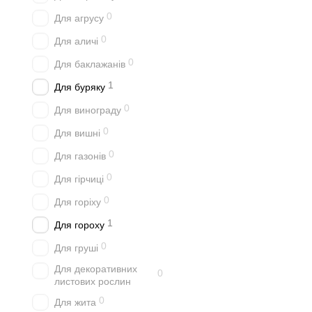
0
Для агрусу
0
Для аличі
0
Для баклажанів
1
Для буряку
0
Для винограду
0
Для вишні
0
Для газонів
0
Для гірчиці
0
Для горіху
1
Для гороху
0
Для груші
Для декоративних
0
листових рослин
0
Для жита