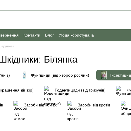
овернення
Контакти
Блог
Угода користувача
шкідників)
 Шкідники: Білянка
ʼянів)
Фунгіциди (від хвороб рослин)
Інсектицид
кращення дії ззр)
Родентициди (від гризунів)
Фу
ів
Засоби від комах
Засоби від кротів