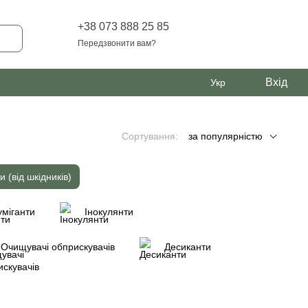
+38 073 888 25 85
Передзвонити вам?
Вхід
Укр
Сортування:
за популярністю
и (від шкідників)
міганти
Інокулянти
Очищувачі обприскувачів
Десиканти