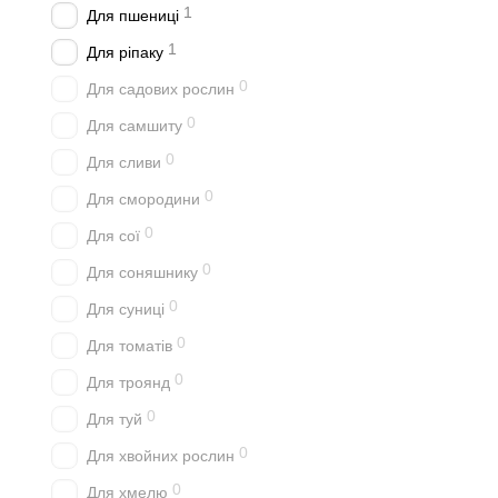
1
Для пшениці
1
Для ріпаку
0
Для садових рослин
0
Для самшиту
0
Для сливи
0
Для смородини
0
Для сої
0
Для соняшнику
0
Для суниці
0
Для томатів
0
Для троянд
0
Для туй
0
Для хвойних рослин
0
Для хмелю