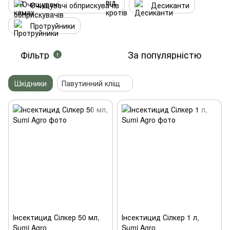
Очищувачі обприскувачів
Десиканти
Протруйники
Фільтр
За популярністю
1
Шкідники
Павутинний кліщ
Інсектицид Сілкер 50 мл,
Інсектицид Сілкер 1 л,
Sumi Agro
Sumi Agro