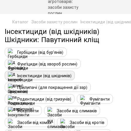
Каталог
Засоби захисту рослин
Інсектициди (від шкідникі
Інсектициди (від шкідників)
Шкідники: Павутинний кліщ
Гербіциди (від бурʼянів)
Фунгіциди (від хвороб рослин)
Інсектициди (від шкідників)
Прилипачі (для покращення дії ззр)
Родентициди (від гризунів)
Фуміганти
Інокулянти
Засоби від слимаків
Засоби від комах
Засоби від кротів