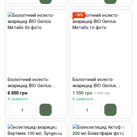
−18%
Біологічний інсекто-
Біологічний інсекто-
акарицид BIO Genius
акарицид BIO Genius
Метабо 5л
Метабо 1л
6 850 грн
1 550 грн
1 900 грн
В наявності
В наявності