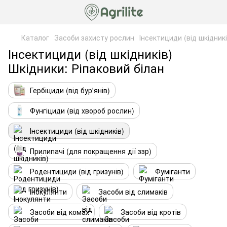
Каталог
Засоби захисту рослин
Інсектициди (від шкідникі
Інсектициди (від шкідників)
Шкідники: Ріпаковий білан
Гербіциди (від бурʼянів)
Фунгіциди (від хвороб рослин)
Інсектициди (від шкідників)
Прилипачі (для покращення дії ззр)
Родентициди (від гризунів)
Фуміганти
Інокулянти
Засоби від слимаків
Засоби від комах
Засоби від кротів