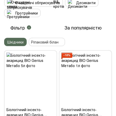
Очищувачі обприскувачів
Десиканти
Протруйники
Фільтр
За популярністю
1
Шкідники
Ріпаковий білан
−18%
Біологічний інсекто-
Біологічний інсекто-
акарицид BIO Genius
акарицид BIO Genius