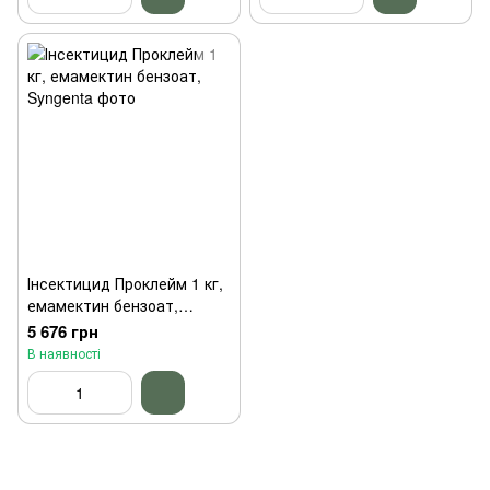
Інсектицид Проклейм 1 кг,
емамектин бензоат,
Syngenta
5 676 грн
В наявності