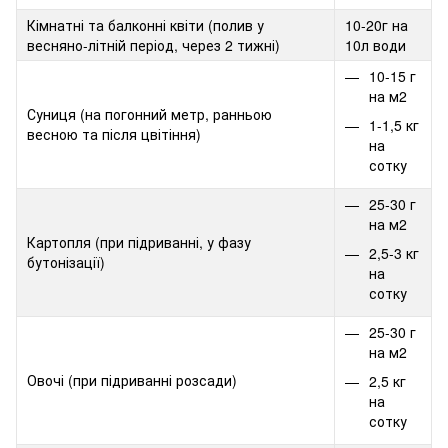
Кімнатні та балконні квіти (полив у
10-20г на
весняно-літній період, через 2 тижні)
10л води
10-15 г
на м2
Суниця (на погонний метр, ранньою
1-1,5 кг
весною та після цвітіння)
на
сотку
25-30 г
на м2
Картопля (при підриванні, у фазу
2,5-3 кг
бутонізації)
на
сотку
25-30 г
на м2
Овочі (при підриванні розсади)
2,5 кг
на
сотку