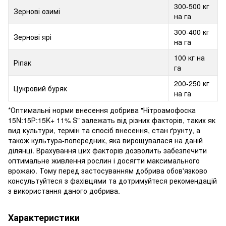
300-500 кг
Зернові озимі
на га
300-400 кг
Зернові ярі
на га
100 кг на
Ріпак
га
200-250 кг
Цукровий буряк
на га
*Оптимальні норми внесення добрива "Нітроамофоска
15N:15Р:15K+ 11% S" залежать від різних факторів, таких як
вид культури, термін та спосіб внесення, стан ґрунту, а
також культура-попередник, яка вирощувалася на даній
ділянці. Врахування цих факторів дозволить забезпечити
оптимальне живлення рослин і досягти максимального
врожаю. Тому перед застосуванням добрива обов'язково
консультуйтеся з фахівцями та дотримуйтеся рекомендацій
з використання даного добрива.
Характеристики