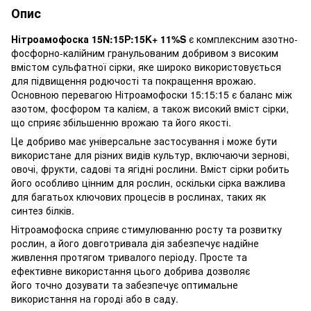
Опис
Нітроамофоска 15N:15Р:15K+ 11%S
є комплексним азотно-
фосфорно-калійним гранульованим добривом з високим
вмістом сульфатної сірки, яке широко використовується
для підвищення родючості та покращення врожаю.
Основною перевагою Нітроамофоски 15:15:15 є баланс між
азотом, фосфором та калієм, а також високий вміст сірки,
що сприяє збільшенню врожаю та його якості.
Це добриво має універсальне застосування і може бути
використане для різних видів культур, включаючи зернові,
овочі, фрукти, садові та ягідні рослини. Вміст сірки робить
його особливо цінним для рослин, оскільки сірка важлива
для багатьох ключових процесів в рослинах, таких як
синтез білків.
Нітроамофоска сприяє стимулюванню росту та розвитку
рослин, а його довготривала дія забезпечує надійне
живлення протягом тривалого періоду. Просте та
ефективне використання цього добрива дозволяє
його точно дозувати та забезпечує оптимальне
використання на городі або в саду.