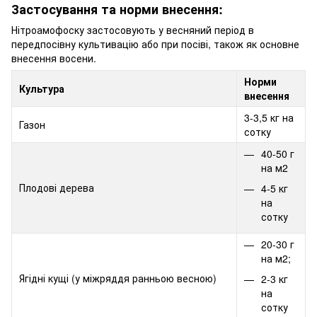
Застосування та норми внесення:
Нітроамофоску застосовують у весняний період в
передпосівну культивацію або при посіві, також як основне
внесення восени.
Норми
Культура
внесення
3-3,5 кг на
Газон
сотку
40-50 г
на м2
Плодові дерева
4-5 кг
на
сотку
20-30 г
на м2;
Ягідні кущі (у міжряддя ранньою весною)
2-3 кг
на
сотку