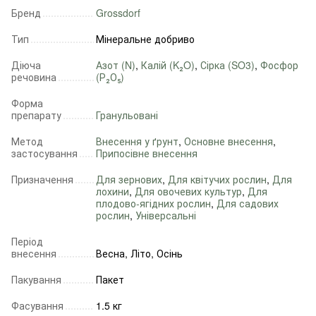
Бренд
Grossdorf
Тип
Мінеральне добриво
Діюча
Азот (N)
,
Калій (K₂O)
,
Сірка (SO3)
,
Фосфор
речовина
(Р₂О₅)
Форма
препарату
Гранульовані
Метод
Внесення у ґрунт
,
Основне внесення
,
застосування
Припосівне внесення
Призначення
Для зернових
,
Для квітучих рослин
,
Для
лохини
,
Для овочевих культур
,
Для
плодово-ягідних рослин
,
Для садових
рослин
,
Універсальні
Період
внесення
Весна, Літо, Осінь
Пакування
Пакет
Фасування
1.5 кг