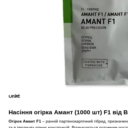
Опис
Насіння огірка Амант (1000 шт) F1 від 
Огірок Амант F1
– ранній партенокарпічний гібрид, призначен
та в теплицях різних конструкцій. Відзначається потужним рос