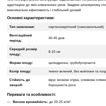
адаптацією до змін кліматичних умов. Завдяки шпалерному сп
максимальна ефективність і стабільний урожай.
Основні характеристики:
Тип запилення:
партенокарпічний (самозапильний)
Вегетаційний
40-45 днів
період:
Середній розмір
8-10 см
плоду:
Форма плоду:
циліндрична, грубобугорчаста
Колір плоду:
темно-зелений, без жовтизни та поз
Стійкість до
вірус мозаїки огірка, оливкова плям
хвороб:
борошниста роса
Переваги та особливості:
Висока врожайність:
до 20-25 кг/м².