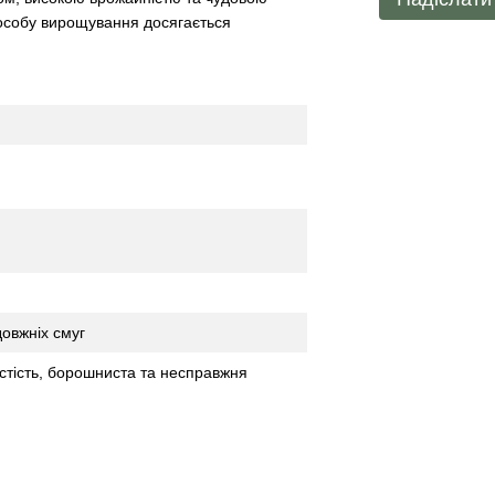
особу вирощування досягається
довжніх смуг
истість, борошниста та несправжня