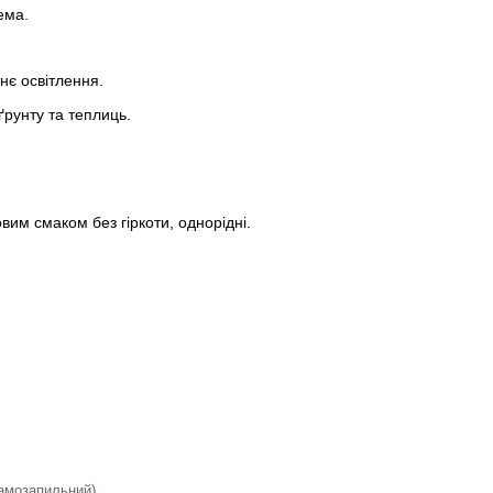
ема.
нє освітлення.
ґрунту та теплиць.
вим смаком без гіркоти, однорідні.
самозапильний)