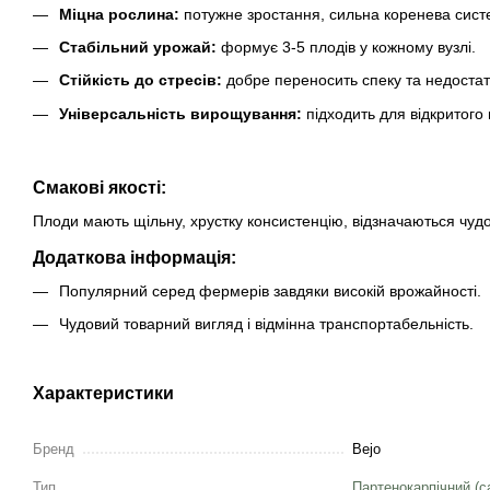
Міцна рослина:
потужне зростання, сильна коренева сист
Стабільний урожай:
формує 3-5 плодів у кожному вузлі.
Стійкість до стресів:
добре переносить спеку та недостат
Універсальність вирощування:
підходить для відкритого 
Смакові якості:
Плоди мають щільну, хрустку консистенцію, відзначаються чудо
Додаткова інформація:
Популярний серед фермерів завдяки високій врожайності.
Чудовий товарний вигляд і відмінна транспортабельність.
Характеристики
Бренд
Bejo
Тип
Партенокарпічний (