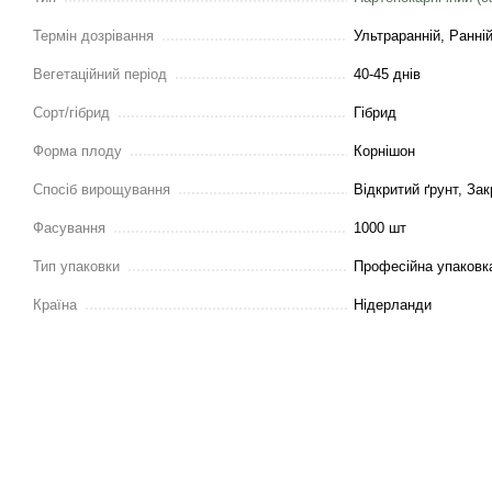
Термін дозрівання
Ультраранній, Ранні
Вегетаційний період
40-45 днів
Сорт/гібрид
Гібрид
Форма плоду
Корнішон
Спосіб вирощування
Відкритий ґрунт, Зак
Фасування
1000 шт
Тип упаковки
Професійна упаковк
Країна
Нідерланди