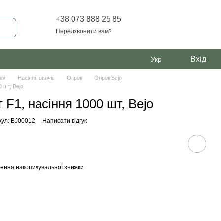
+38 073 888 25 85
Передзвонити вам?
Вхід
Укр
лог
Насіння овочів
Огірок
Огірок Bejo
0 шт, Bejo
 F1, насіння 1000 шт, Bejo
кул: BJ00012
Написати відгук
ення накопичувальної знижки