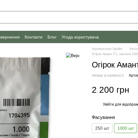
овернення
Контакти
Блог
Угода користувача
Агромагазин Agrilite
Ката
Огірок Амант F1, насіння 100
Огірок Амант
Немає в наявності
Арти
2 200 грн
Увійти
для відображ
%
Фасування
250 шт
1000 шт