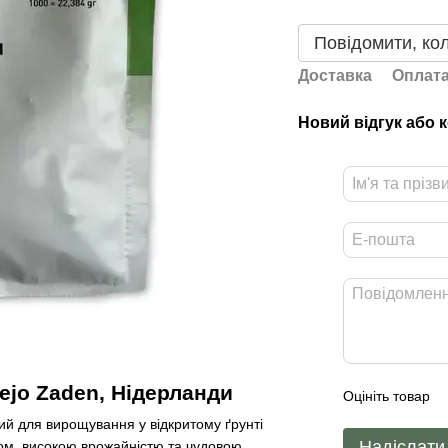
Повідомити, кол
Доставка
Оплат
Новий відгук або 
Bejo Zaden, Нідерланди
Оцініть товар
ий для вирощування у відкритому ґрунті
Надіслати
том, високою врожайністю та чудовою