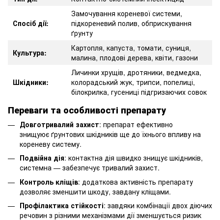
Замочування кореневої системи,
Спосіб дії:
підкореневий полив, обприскування
ґрунту
Картопля, капуста, томати, суниця,
Культура:
малина, плодові дерева, квіти, газони
Личинки хрущів, дротяники, ведмедка,
Шкідники:
колорадський жук, трипси, попелиці,
білокрилка, гусениці підгризаючих совок
Переваги та особливості препарату
Довготривалий захист
: препарат ефективно
знищуює ґрунтових шкідників ще до їхнього впливу на
кореневу систему.
Подвійна дія
: контактна дія швидко знищує шкідників,
системна — забезпечує тривалий захист.
Контроль кліщів
: додаткова активність препарату
дозволяє зменшити шкоду, завдану кліщами.
Профілактика стійкості
: завдяки комбінації двох діючих
речовин з різними механізмами дії зменшується ризик