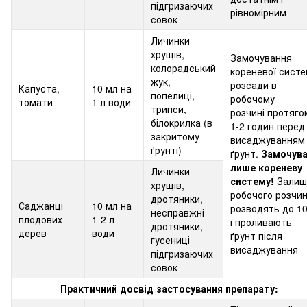
підгризаючих
рівномірним
совок
Личинки
хрущів,
Замочування
колорадський
кореневої сист
жук,
розсади в
Капуста,
10 мл на
попелиці,
робочому
томати
1 л води
трипси,
розчині протяго
білокрилка (в
1-2 годин перед
закритому
висаджуванням 
ґрунті)
ґрунт.
Замочув
лише кореневу
Личинки
систему!
Залиш
хрущів,
робочого розчи
дротяники,
Саджанці
10 мл на
розводять до 10
несправжні
плодових
1-2 л
і проливають
дротяники,
дерев
води
ґрунт після
гусениці
висаджування
підгризаючих
совок
Практичний досвід застосування препарату: