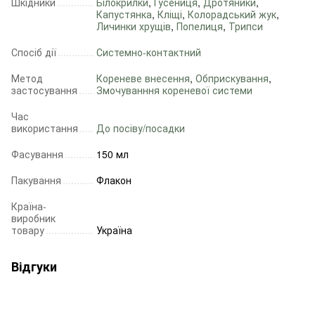
Шкідники
Білокрилки
,
Гусениця
,
Дротяники
,
Капустянка
,
Кліщі
,
Колорадський жук
,
Личинки хрущів
,
Попелиця
,
Трипси
Спосіб дії
Системно-контактний
Метод
Кореневе внесення
,
Обприскування
,
застосування
Змочуванння кореневої системи
Час
використання
До посіву/посадки
Фасування
150 мл
Пакування
Флакон
Країна-
виробник
товару
Україна
Відгуки