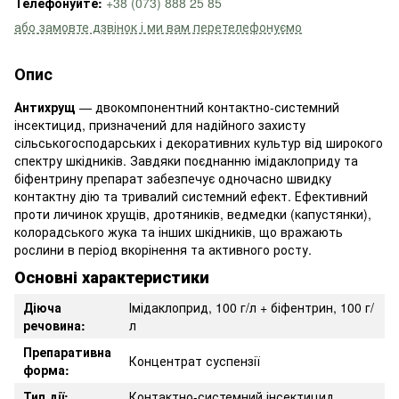
Телефонуйте:
+38 (073) 888 25 85
або замовте дзвінок і ми вам перетелефонуємо
Опис
Антихрущ
— двокомпонентний контактно-системний
інсектицид, призначений для надійного захисту
сільськогосподарських і декоративних культур від широкого
спектру шкідників. Завдяки поєднанню імідаклоприду та
біфентрину препарат забезпечує одночасно швидку
контактну дію та тривалий системний ефект. Ефективний
проти личинок хрущів, дротяників, ведмедки (капустянки),
колорадського жука та інших шкідників, що вражають
рослини в період вкорінення та активного росту.
Основні характеристики
Діюча
Імідаклоприд, 100 г/л + біфентрин, 100 г/
речовина:
л
Препаративна
Концентрат суспензії
форма:
Тип дії:
Контактно-системний інсектицид