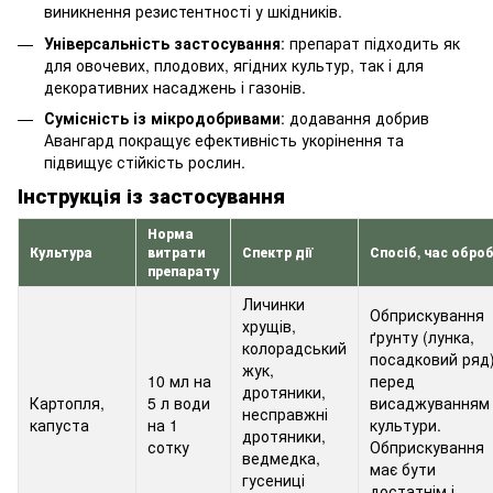
виникнення резистентності у шкідників.
Універсальність застосування
: препарат підходить як
для овочевих, плодових, ягідних культур, так і для
декоративних насаджень і газонів.
Сумісність із мікродобривами
: додавання добрив
Авангард покращує ефективність укорінення та
підвищує стійкість рослин.
Інструкція із застосування
Норма
Культура
витрати
Спектр дії
Спосіб, час обро
препарату
Личинки
Обприскування
хрущів,
ґрунту (лунка,
колорадський
посадковий ряд
жук,
10 мл на
перед
дротяники,
Картопля,
5 л води
висаджуванням
несправжні
капуста
на 1
культури.
дротяники,
сотку
Обприскування
ведмедка,
має бути
гусениці
достатнім і