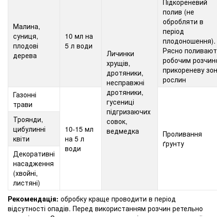
Підкореневий
полив (не
обробляти в
Малина,
період
суниця,
10 мл на
плодоношення).
плодові
5 л води
Рясно поливают
Личинки
дерева
робочим розчин
хрущів,
прикореневу зо
дротяники,
рослин
несправжні
дротяники,
Газонні
гусениці
трави
підгризаючих
Троянди,
совок,
цибулинні
10-15 мл
ведмедка
Проливання
квіти
на 5 л
ґрунту
води
Декоративні
насадження
(хвойні,
листяні)
Рекомендація:
обробку краще проводити в період
відсутності опадів. Перед використанням розчин ретельно