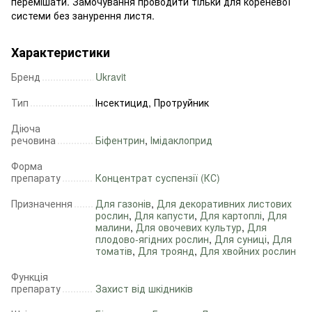
перемішати. Замочування проводити тільки для кореневої
системи без занурення листя.
Характеристики
Бренд
Ukravit
Тип
Інсектицид, Протруйник
Діюча
речовина
Біфентрин
,
Імідаклоприд
Форма
препарату
Концентрат суспензії (КС)
Призначення
Для газонів
,
Для декоративних листових
рослин
,
Для капусти
,
Для картоплі
,
Для
малини
,
Для овочевих культур
,
Для
плодово-ягідних рослин
,
Для суниці
,
Для
томатів
,
Для троянд
,
Для хвойних рослин
Функція
препарату
Захист від шкідників