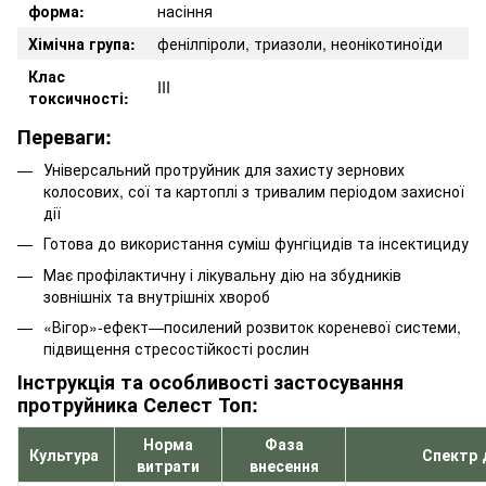
форма:
насіння
Хімічна група:
фенілпіроли, триазоли, неонікотиноїди
Клас
III
токсичності:
Переваги:
Універсальний протруйник для захисту зернових
колосових, сої та картоплі з тривалим періодом захисної
дії
Готова до використання суміш фунгіцидів та інсектициду
Має профілактичну і лікувальну дію на збудників
зовнішніх та внутрішніх хвороб
«Вігор»-ефект—посилений розвиток кореневої системи,
підвищення стресостійкості рослин
Інструкція та особливості застосування
протруйника Селест Топ:
Норма
Фаза
Культура
Спектр д
витрати
внесення