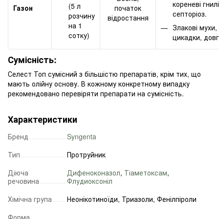
кореневі гнилі
(5 л
Газон
початок
септоріоз.
розчину
відростання
на 1
Злакові мухи,
сотку)
цикадки, довг
Сумісність:
Селест Топ сумісний з більшістю препаратів, крім тих, що
мають олійну основу. В кожному конкретному випадку
рекомендовано перевіряти препарати на сумісність.
Характеристики
Бренд
Syngenta
Тип
Протруйник
Діюча
Дифеноконазол
,
Тіаметоксам
,
речовина
Флудиоксоніл
Хімічна група
Неонікотиноїди, Триазоли, Фенілпіроли
Форма