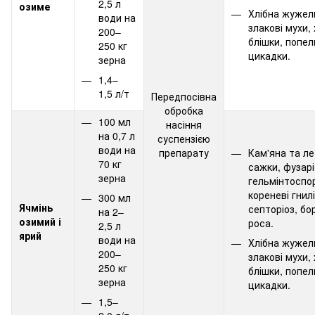
2,5 л
озиме
Хлібна жужел
води на
злакові мухи, 
200–
блішки, попел
250 кг
цикадки.
зерна
1,4–
1,5 л/т
Передпосівна
обробка
100 мл
насіння
на 0,7 л
суспензією
води на
препарату
Кам'яна та л
70 кг
сажки, фузарі
зерна
гельмінтоспор
кореневі гнилі
300 мл
Ячмінь
септоріоз, б
на 2–
озимий і
роса.
2,5 л
ярий
води на
Хлібна жужел
200–
злакові мухи, 
250 кг
блішки, попел
зерна
цикадки.
1,5–