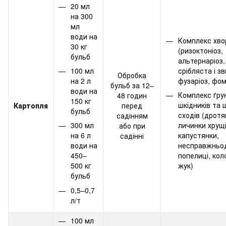
20 мл
на 300
мл
води на
Комплекс хво
30 кг
(ризоктоніоз,
бульб
альтернаріоз
срібляста і зв
100 мл
Обробка
фузаріоз, фом
на 2 л
бульб за 12–
води на
Комплекс ґру
48 годин
150 кг
шкідників та 
Картопля
перед
бульб
сходів (дротя
садінням
личинки хрущі
300 мл
або при
капустянки,
на 6 л
садінні
несправжньо
води на
попелиці, кол
450–
жук)
500 кг
бульб
0,5–0,7
л/т
100 мл