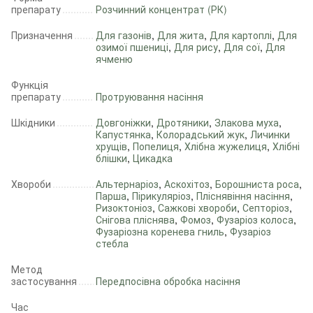
препарату
Розчинний концентрат (РК)
Призначення
Для газонів
,
Для жита
,
Для картоплі
,
Для
озимої пшениці
,
Для рису
,
Для сої
,
Для
ячменю
Функція
препарату
Протруювання насіння
Шкідники
Довгоніжки
,
Дротяники
,
Злакова муха
,
Капустянка
,
Колорадський жук
,
Личинки
хрущів
,
Попелиця
,
Хлібна жужелиця
,
Хлібні
блішки
,
Цикадка
Хвороби
Альтернаріоз
,
Аскохітоз
,
Борошниста роса
,
Парша
,
Пірикуляріоз
,
Пліснявіння насіння
,
Ризоктоніоз
,
Сажкові хвороби
,
Септоріоз
,
Снігова пліснява
,
Фомоз
,
Фузаріоз колоса
,
Фузаріозна коренева гниль
,
Фузаріоз
стебла
Метод
застосування
Передпосівна обробка насіння
Час