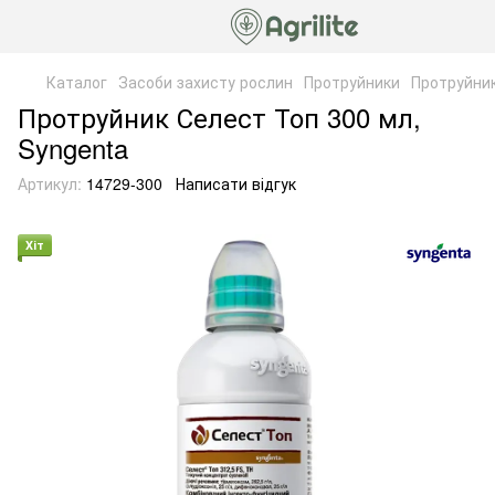
Каталог
Засоби захисту рослин
Протруйники
Протруйник
Протруйник Селест Топ 300 мл,
Syngenta
Артикул:
14729-300
Написати відгук
Хіт