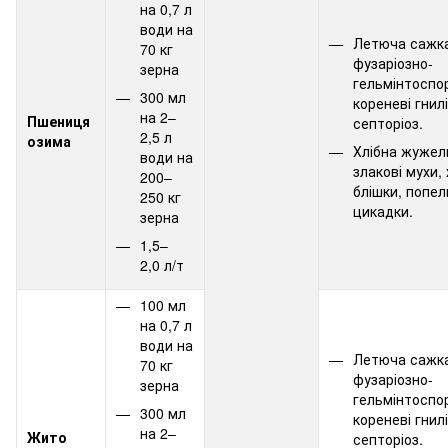
на 0,7 л
води на
Летюча сажк
70 кг
фузаріозно-
зерна
гельмінтоспор
300 мл
кореневі гнилі
на 2–
Пшениця
септоріоз.
2,5 л
озима
Хлібна жужел
води на
злакові мухи, 
200–
блішки, попел
250 кг
цикадки.
зерна
1,5–
2,0 л/т
100 мл
на 0,7 л
води на
Летюча сажк
70 кг
фузаріозно-
зерна
гельмінтоспор
300 мл
кореневі гнилі
на 2–
Жито
септоріоз.