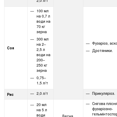
2,0 л/т
100 мл
на 0,7 л
води на
70 кг
зерна
300 мл
Фузаріоз, аск
на 2–
Соя
2,5 л
Дротяники.
води на
200–
250 кг
зерна
0,75–
1,5 л/т
2,0 л/т
Пірикуляріоз.
Рис
Снігова плісн
20 мл
фузаріозно-
на 5 л
гельмінтоспор
води
Весна,