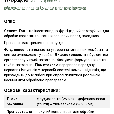
Телефонуйте:
+38 (073) 888 25 85
або замовте дзвінок і ми вам перетелефонуємо
Опис
Селест Топ
– це інсектицидно-фунгіцидний протруйник для
обробки картоплі та насіння зернових перед посадкою.
Препарат має трикомпонентну дію.
Флудиоксоніл
впливає на утворення клітинних мембран та
синтез амінокислот у грибів.
Дифеноконазол
інгібує синтез
ергостеролу у грибі-патогена, блокуючи формування клітин
грибів-патогенів.
Тіаметоксам
перериває передачу
нервових імпульсів у нервовій системі комах-шкідників, що
призводить до їх гибелі при спробі живитися рослиною,
насіння якої оброблено препаратом.
Основні характеристики:
Діюча
флудиоксоніл (25 г/л) + дифеноконазол
речовина:
(25 г/л) + тіаметоксам (262,5 г/л)
Препаративна
текучий концентрат для обробки