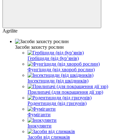
Agrilite
Засоби захисту рослин
Гербіциди (від бурʼянів)
Фунгіциди (від хвороб рослин)
Інсектициди (від шкідників)
Прилипачі (для покращення дії ззр)
Родентициди (від гризунів)
Фуміганти
Інокулянти
Засоби від слимаків