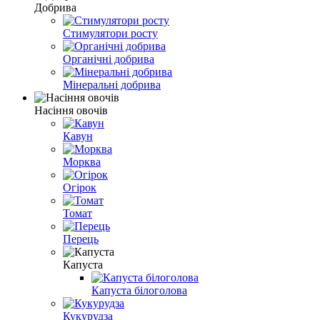
Добрива
Стимулятори росту
Органічні добрива
Мінеральні добрива
Насіння овочів
Кавун
Морква
Огірок
Томат
Перець
Капуста
Капуста білоголова
Кукурудза