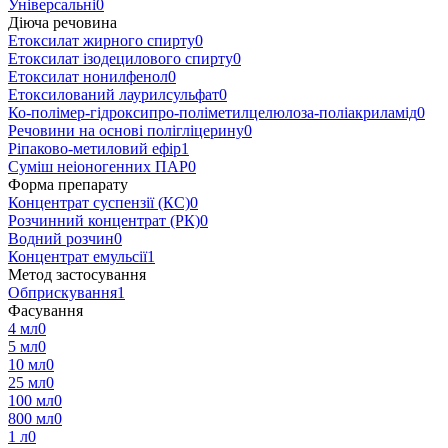
Універсальні
0
Діюча речовина
Етоксилат жирного спирту
0
Етоксилат ізодецилового спирту
0
Етоксилат нонилфенол
0
Етоксилований лаурилсульфат
0
Ко-полімер-гідроксипро-поліметилцелюлоза-поліакриламід
0
Речовини на основі полігліцерину
0
Ріпаково-метиловий ефір
1
Суміш неіоногенних ПАР
0
Форма препарату
Концентрат суспензії (КС)
0
Розчинний концентрат (РК)
0
Водний розчин
0
Концентрат емульсії
1
Метод застосування
Обприскування
1
Фасування
4 мл
0
5 мл
0
10 мл
0
25 мл
0
100 мл
0
800 мл
0
1 л
0