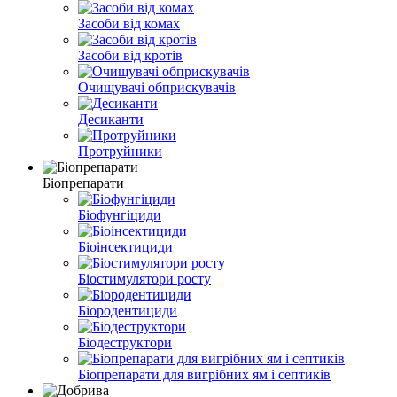
Засоби від комах
Засоби від кротів
Очищувачі обприскувачів
Десиканти
Протруйники
Біопрепарати
Біофунгіциди
Біоінсектициди
Біостимулятори росту
Біородентициди
Біодеструктори
Біопрепарати для вигрібних ям і септиків