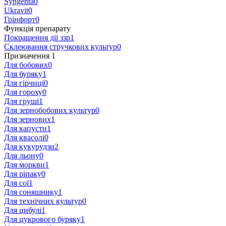
Syngenta
0
Ukravit
0
Грінфорт
0
Функція препарату
Покращення дії ззр
1
Склеювання стручкових культур
0
Призначення
‍
1
Для бобових
0
Для буряку
1
Для гірчиці
0
Для гороху
0
Для груші
1
Для зернобобових культур
0
Для зернових
1
Для капусти
1
Для квасолі
0
Для кукурудзи
2
Для льону
0
Для моркви
1
Для ріпаку
0
Для сої
1
Для соняшнику
1
Для технічних культур
0
Для цибулі
1
Для цукрового буряку
1