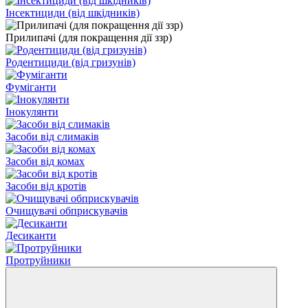
Інсектициди (від шкідників)
Прилипачі (для покращення дії ззр)
Родентициди (від гризунів)
Фуміганти
Інокулянти
Засоби від слимаків
Засоби від комах
Засоби від кротів
Очищувачі обприскувачів
Десиканти
Протруйники