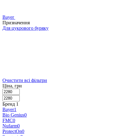
Bayer
Призначення
Для цукрового буряку
Очистити всі фільтри
Ціна, грн
Бренд
‍
1
Bayer
1
Bio Genius
0
FMC
0
Nufarm
0
ProtectOn
0