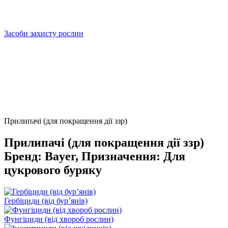
Засоби захисту рослин
Прилипачі (для покращення дії ззр)
Прилипачі (для покращення дії ззр)
Бренд: Bayer, Призначення: Для
цукрового буряку
Гербіциди (від бурʼянів)
Фунгіциди (від хвороб рослин)