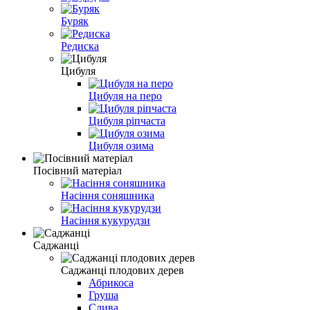
Буряк
Редиска
Цибуля
Цибуля на перо
Цибуля ріпчаста
Цибуля озима
Посівний матеріал
Насіння соняшника
Насіння кукурудзи
Саджанці
Саджанці плодових дерев
Абрикоса
Груша
Слива