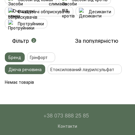
Очищувачі обприскувачів
Десиканти
Протруйники
Фільтр
За популярністю
2
Бренд
Грінфорт
Діюча речовина
Етоксилований лаурилсульфат
Немає товарів
+38 073 888 25 85
Контакти