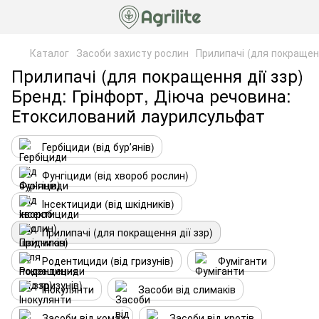
Каталог
Засоби захисту рослин
Прилипачі (для покращенн
Прилипачі (для покращення дії ззр)
Бренд: Грінфорт, Діюча речовина:
Етоксилований лаурилсульфат
Гербіциди (від бурʼянів)
Фунгіциди (від хвороб рослин)
Інсектициди (від шкідників)
Прилипачі (для покращення дії ззр)
Родентициди (від гризунів)
Фуміганти
Інокулянти
Засоби від слимаків
Засоби від комах
Засоби від кротів