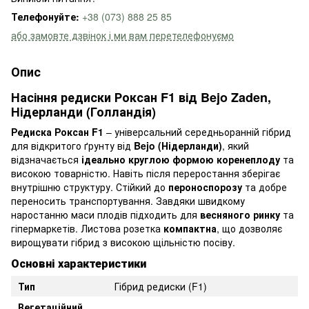
Телефонуйте:
+38 (073) 888 25 85
або замовте дзвінок і ми вам перетелефонуємо
Опис
Насіння редиски Роксан F1 від Bejo Zaden,
Нідерланди (Голландія)
Редиска Роксан F1
– універсальний середньоранній гібрид
для відкритого ґрунту від
Bejo (Нідерланди)
, який
відзначається
ідеально круглою формою коренеплоду
та
високою товарністю. Навіть після переростання зберігає
внутрішню структуру. Стійкий до
пероноспорозу
та добре
переносить транспортування. Завдяки швидкому
наростанню маси плодів підходить для
весняного ринку
та
гіпермаркетів. Листова розетка
компактна
, що дозволяє
вирощувати гібрид з високою щільністю посіву.
Основні характеристики
Тип
Гібрид редиски (F1)
Вегетаційний