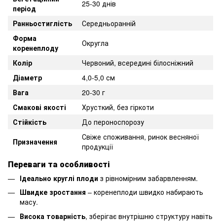
25-30 днів
період
Ранньостиглість
Середньоранній
Форма
Округла
коренеплоду
Колір
Червоний, всередині білосніжний
Діаметр
4,0-5,0 см
Вага
20-30 г
Смакові якості
Хрусткий, без гіркоти
Стійкість
До пероноспорозу
Свіже споживання, ринок весняної
Призначення
продукції
Переваги та особливості
Ідеально круглі плоди
з рівномірним забарвленням.
Швидке зростання
– коренеплоди швидко набирають
масу.
Висока товарність
, зберігає внутрішню структуру навіть