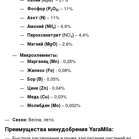
2
Фосфор (P
O
– 11%
2
5)
Азот (N)
– 11%
Амоний (NH₄)
– 6,6%
Пероксинитрит (
NO₃
)
– 4,4%
Магний (MgO)
– 2,6%
Микроэлементы:
Марганец (Mn)
- 0,25%
Железо (Fe)
- 0,08%
Бор (B)
- 0,05%
Цинк (Zn)
- 0,04%
Медь (Cu)
– 0,03%
Молибден (Mo)
– 0,002%
Сезон:
Весна, лето.
Преимущества минудобрения YaraMila:
Быстрое растворение в почве для питания растений во