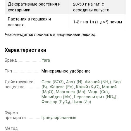
Декоративные растения и
20-50 г на 1м² с
кустарники
середины августа
Растения в горшках и
1-2 г на 1л (1 дм³) почвы
вазонах
Рекомендуется поливать в засушливый период.
Характеристики
Бренд
Yara
Тип
Минеральное удобрение
Действующее
Cера (SO3)
,
Азот (N)
,
Амоний (NH₄)
,
Бор
вещество
(B)
,
Железо (Fe)
,
Калий (K₂O)
,
Магний
(MgO)
,
Марганец (Mn)
,
Медь (Cu)
,
Молибден (Mo)
,
Пероксинитрит (NO₃)
,
Фосфор (Р₂О₅)
,
Цинк (Zn)
Форма
препарата
Гранулированные
Метод