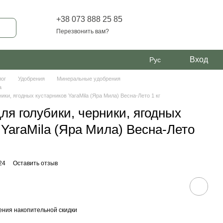
+38 073 888 25 85
Перезвонить вам?
Вход
Рус
лог
Удобрения
Минеральные удобрения
a
ники, ягодных кустарников YaraMila (Яра Мила) Весна-Лето 1 кг
ля голубики, черники, ягодных
 YaraMila (Яра Мила) Весна-Лето
24
Оставить отзыв
ния накопительной скидки