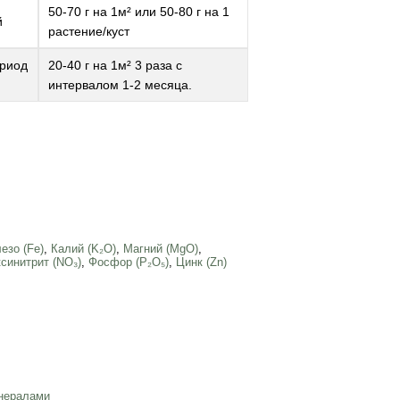
50-70 г на 1м² или 50-80 г на 1
й
растение/куст
ериод
20-40 г на 1м² 3 раза с
интервалом 1-2 месяца.
езо (Fe)
,
Калий (K₂O)
,
Магний (MgO)
,
синитрит (NO₃)
,
Фосфор (Р₂О₅)
,
Цинк (Zn)
нералами