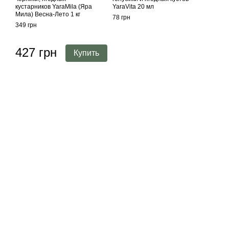
кустарников YaraMila (Яра
YaraVita 20 мл
Мила) Весна-Лето 1 кг
78 грн
349 грн
427 грн
Купить