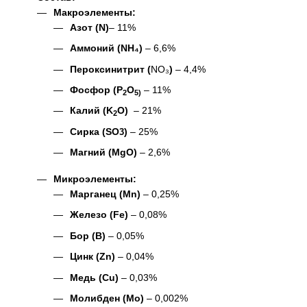
Макроэлементы:
Азот (N)
– 11%
Аммоний (NH₄)
– 6,6%
Пероксинитрит (
NO₃
)
– 4,4%
Фосфор (P
O
– 11%
2
5)
Калий (K
O)
– 21%
2
Сирка (SO
)
– 25%
3
Магний (MgO)
– 2,6%
Микроэлементы:
Марганец (Mn)
– 0,25%
Железо (Fe)
– 0,08%
Бор (B)
– 0,05%
Цинк (Zn)
– 0,04%
Медь (Cu)
– 0,03%
Молибден (Mo)
– 0,002%