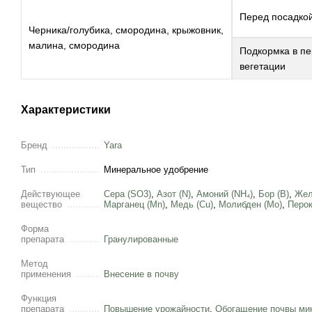
Перед посадко
Черника/голубика, смородина, крыжовник,
малина, смородина
Подкормка в п
вегетации
Характеристики
Бренд
Yara
Тип
Минеральное удобрение
Действующее
Cера (SO3)
,
Азот (N)
,
Амоний (NH₄)
,
Бор (B)
,
Жел
вещество
Марганец (Mn)
,
Медь (Cu)
,
Молибден (Mo)
,
Перок
Форма
препарата
Гранулированные
Метод
применения
Внесение в почву
Функция
препарата
Повышение урожайности
,
Обогащение почвы ми