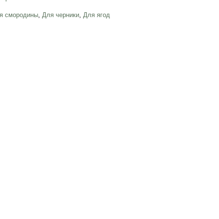
я смородины
,
Для черники
,
Для ягод