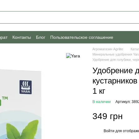
врат
Контакты
Блог
Пользовательское соглашение
Агромагазин Agrilite
Ката
Минеральные удобрения Yar
Удобрение для голубики, чер
Удобрение д
кустарников
1 кг
В наличии
Артикул: 389
349 грн
Войти
для отображе
%