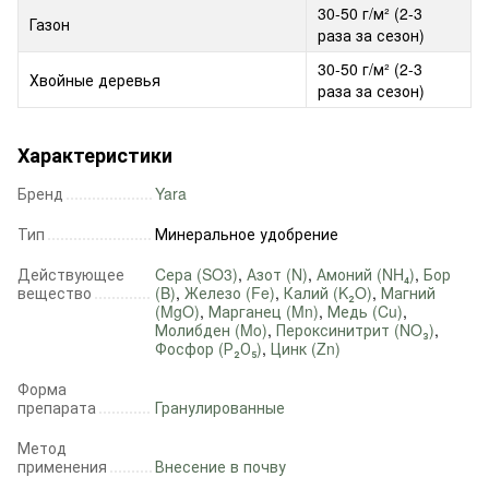
30-50 г/м² (2-3
Газон
раза за сезон)
30-50 г/м² (2-3
Хвойные деревья
раза за сезон)
Характеристики
Бренд
Yara
Тип
Минеральное удобрение
Действующее
Cера (SO3)
,
Азот (N)
,
Амоний (NH₄)
,
Бор
вещество
(B)
,
Железо (Fe)
,
Калий (K₂O)
,
Магний
(MgO)
,
Марганец (Mn)
,
Медь (Cu)
,
Молибден (Mo)
,
Пероксинитрит (NO₃)
,
Фосфор (Р₂О₅)
,
Цинк (Zn)
Форма
препарата
Гранулированные
Метод
применения
Внесение в почву