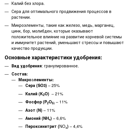
Калий без хлора.
Сера для оптимального продвижения процессов в
растении.
Микроэлементы, такие как железо, медь, марганец,
цинк, бор, молибден, которые оказывают
положительное влияние на развитие корневой системы
и иммунитет растений, уменьшают стрессы и повышают
качество продукции.
Основные характеристики удобрения:
Вид удобрения
: гранулированное.
Состав
:
Макро
э
лементы:
Сера (SO
)
– 25%
3
Калий (K
O)
– 21%
2
Фосфор (P
O
– 11%
2
5)
Азот (N)
– 11%
Амоний (NH₄)
– 6,6%
Пероксинитрит (
NO₃
)
– 4,4%