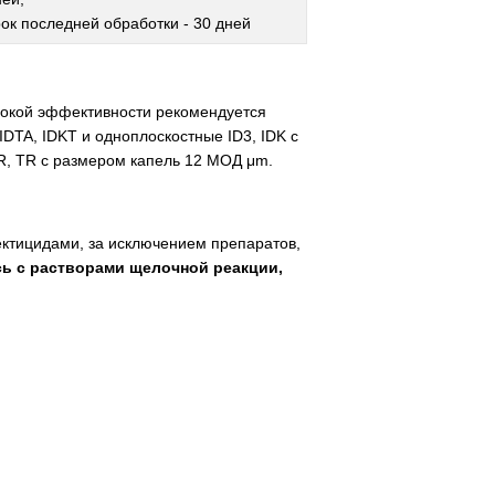
рок последней обработки - 30 дней
сокой эффективности рекомендуется
IDTA, IDKT и одноплоскостные ID3, IDK с
TR, TR с размером капель 12 МОД μm.
ктицидами, за исключением препаратов,
сь с растворами щелочной реакции,