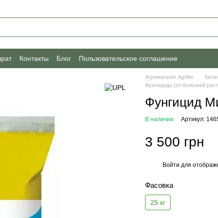
врат
Контакты
Блог
Пользовательское соглашение
Агромагазин Agrilite
Ката
Фунгициды (от болезней рас
Фунгицид М
В наличии
Артикул: 146
3 500 грн
Войти
для отображе
%
Фасовка
25 кг