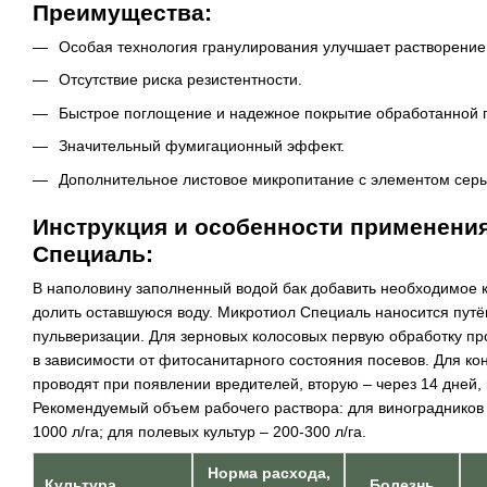
Преимущества:
Особая технология гранулирования улучшает растворение
Отсутствие риска резистентности.
Быстрое поглощение и надежное покрытие обработанной 
Значительный фумигационный эффект.
Дополнительное листовое микропитание с элементом серы
Инструкция и особенности применени
Специаль:
В наполовину заполненный водой бак добавить необходимое 
долить оставшуюся воду. Микротиол Специаль наносится пут
пульверизации. Для зерновых колосовых первую обработку п
в зависимости от фитосанитарного состояния посевов. Для к
проводят при появлении вредителей, вторую – через 14 дней,
Рекомендуемый объем рабочего раствора: для виноградников д
1000 л/га; для полевых культур – 200-300 л/га.
Норма расхода,
Культура
Болезнь