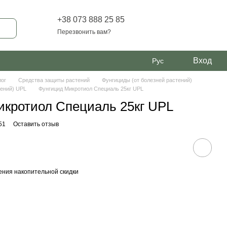
+38 073 888 25 85
Перезвонить вам?
Вход
Рус
лог
Средства защиты растений
Фунгициды (от болезней растений)
тений) UPL
Фунгицид Микротиол Специаль 25кг UPL
икротиол Специаль 25кг UPL
51
Оставить отзыв
ния накопительной скидки