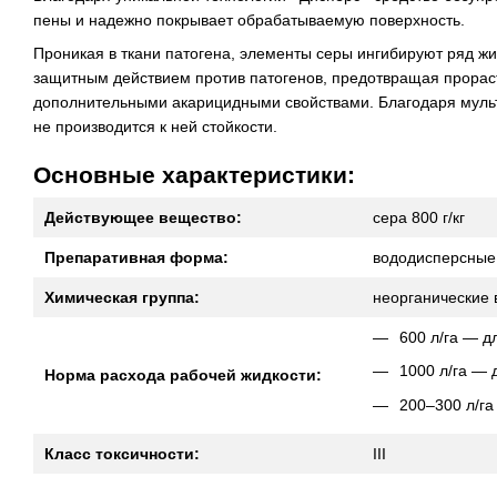
пены и надежно покрывает обрабатываемую поверхность.
Проникая в ткани патогена, элементы серы ингибируют ряд 
защитным действием против патогенов, предотвращая прорас
дополнительными акарицидными свойствами. Благодаря мульт
не производится к ней стойкости.
Основные характеристики:
Действующее вещество:
сера 800 г/кг
Препаративная форма:
вододисперсные
Химическая группа:
неорганические
600 л/га — д
1000 л/га — 
Норма расхода рабочей жидкости:
200–300 л/га
Класс токсичности:
III