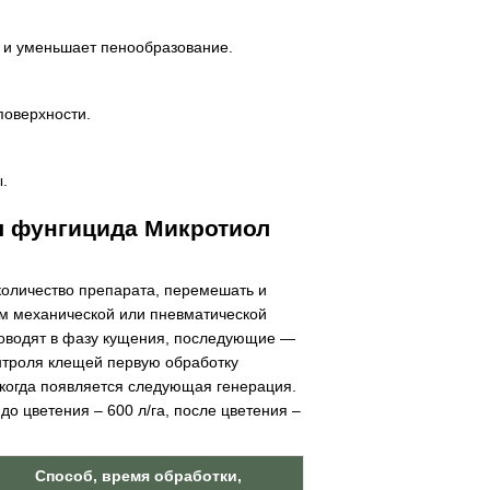
 и уменьшает пенообразование.
поверхности.
.
я фунгицида Микротиол
количество препарата, перемешать и
ём механической или пневматической
роводят в фазу кущения, последующие —
онтроля клещей первую обработку
 когда появляется следующая генерация.
о цветения – 600 л/га, после цветения –
Способ, время обработки,