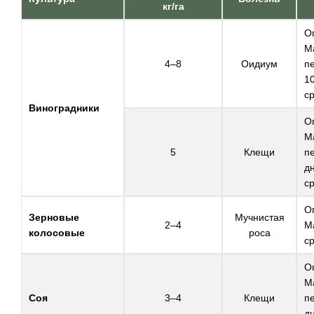
кг/га
О
М
4–8
Оидиум
п
10
с
Виноградники
О
М
5
Клещи
п
д
с
О
Зерновые
Мучнистая
2–4
М
колосовые
роса
с
О
М
Соя
3–4
Клещи
п
д