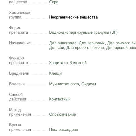
вещество
Сера
Химическая
группа
Неорганические вещества
Форма
препарата
Водно-диспергируемые гранулы (ВГ)
Назначение
Для винограда
,
Для зерновых
,
Для озимого я
Для сои
,
Для ярового ячменя
,
Для яровой пш
Функция
препарата
Защита от болезней
Вредители
Клещи
Болезни
Мучнистая роса
,
Оидиум
Способ
действия
Контактный
Метод
применения
Опрыскивание
Время
применения
Послевсходово