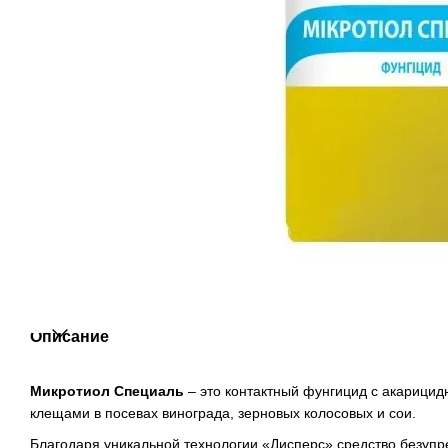
Описание
Микротиол Специаль
– это контактный фунгицид с акарици
клещами в посевах винограда, зерновых колосовых и сои.
Благодаря уникальной технологии «Дисперс» средство безуп