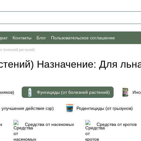
врат
Контакты
Блог
Пользовательское соглашение
т болезней растений)
стений) Назначение: Для льна
рняков)
Фунгициды (от болезней растений)
Инс
 улучшения действия сзр)
Родентициды (от грызунов)
к
Средства от насекомых
Средства от кротов