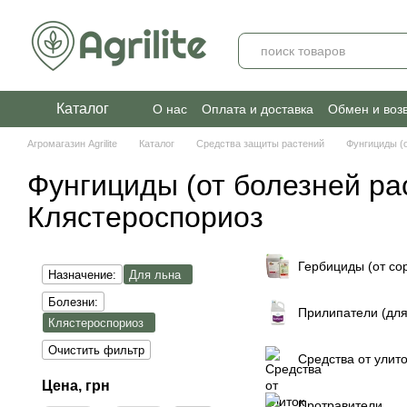
Перейти к основному контенту
Каталог
О нас
Оплата и доставка
Обмен и воз
Агромагазин Agrilite
Каталог
Средства защиты растений
Фунгициды (о
Фунгициды (от болезней ра
Клястероспориоз
Гербициды (от со
Назначение:
Для льна
Болезни:
Прилипатели (для
Клястероспориоз
Очистить фильтр
Средства от улито
Цена, грн
Протравители