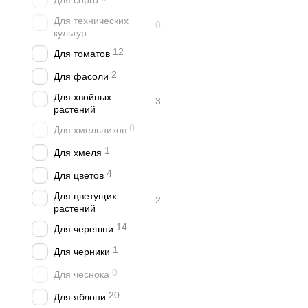
Для сорго
Для технических
0
культур
12
Для томатов
2
Для фасоли
Для хвойных
3
растений
0
Для хмельников
1
Для хмеля
4
Для цветов
Для цветущих
2
растений
14
Для черешни
1
Для черники
0
Для чеснока
20
Для яблони