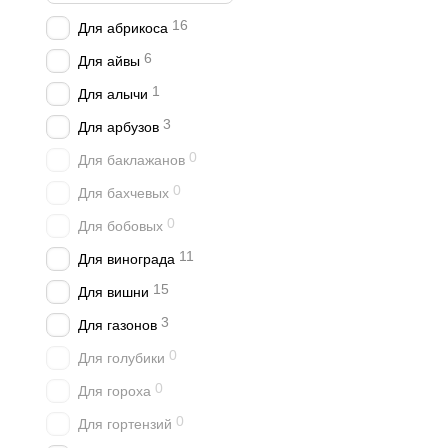
16
Для абрикоса
6
Для айвы
1
Для алычи
3
Для арбузов
0
Для баклажанов
0
Для бахчевых
0
Для бобовых
11
Для винограда
15
Для вишни
3
Для газонов
0
Для голубики
0
Для гороха
0
Для гортензий