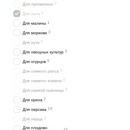
0
Для луковичных
0
Для льна
1
Для малины
3
Для моркови
0
Для нута
3
Для овощных культур
9
Для огурцов
0
Для озимого рапса
0
Для озимого ячменя
0
Для озимой пшеницы
2
Для ореха
19
Для персика
0
Для перца
Для плодово-
15