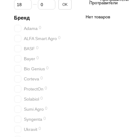
От Цена, грн
До Цена, грн
OK
Нет товаров
Бренд
0
Adama
0
ALFA Smart Agro
0
BASF
0
Bayer
0
Bio Genius
0
Corteva
0
ProtectOn
0
Solabiol
0
Sumi Agro
0
Syngenta
0
Ukravit