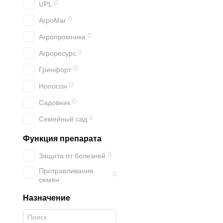
0
UPL
0
АгроМаг
0
Агропромника
0
Агроресурс
0
Гринфорт
0
Нопосон
0
Садовник
0
Семейный сад
Функция препарата
0
Защита от болезней
Протравливание
0
семян
Назначение