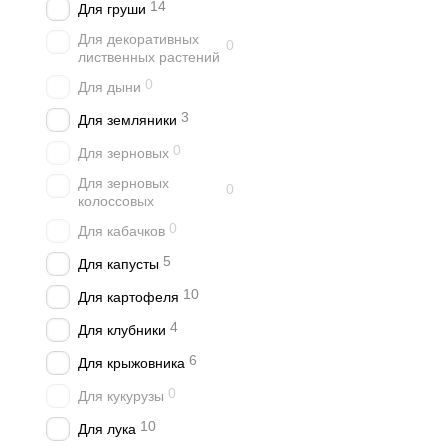
14
Для груши
Для декоративных
0
лиственных растений
0
Для дыни
3
Для земляники
0
Для зерновых
Для зерновых
0
колоссовых
0
Для кабачков
5
Для капусты
10
Для картофеля
4
Для клубники
6
Для крыжовника
0
Для кукурузы
10
Для лука