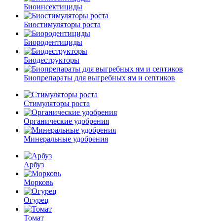
Биоинсектициды
Биостимуляторы роста
Биородентициды
Биодеструкторы
Биопрепараты для выгребных ям и септиков
Стимуляторы роста
Органические удобрения
Минеральные удобрения
Арбуз
Морковь
Огурец
Томат