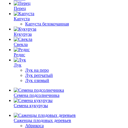
Перец
Капуста
Капуста белокочанная
Кукуруза
Свекла
Редис
Лук
Лук на перо
Лук репчатый
Лук озимый
Семена подсолнечника
Семена кукурузы
Саженцы плодовых деревьев
Абрикоса