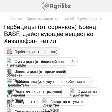
Каталог
Средства защиты растений
Гербициды (от сорн
Гербициды (от сорняков) Бренд:
BASF, Действующее вещество:
Хизалофоп-п-етил
Гербициды (от сорняков)
Фунгициды (от болезней растений)
Инсектициды (от вредителей)
Прилипатели (для улучшения действия сзр)
Родентициды (от грызунов)
Фумиганты
Инокулянты
Средства от улиток
Средства от насекомых