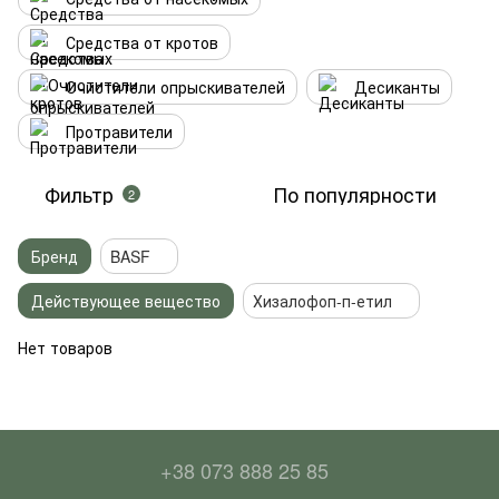
Средства от кротов
Очистители опрыскивателей
Десиканты
Протравители
Фильтр
По популярности
2
Бренд
BASF
Действующее вещество
Хизалофоп-п-етил
Нет товаров
+38 073 888 25 85