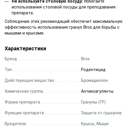
Не используйте столовую посуду
: Избегайте
использования столовой посуды для преподавания
препарата.
Соблюдение этих рекомендаций обеспечит максимальную
эффективность использования гранул Bros для борьбы с
мышами и крысами.
Характеристики
Бренд
Bros
Тип
Родентицид
Действующее вещество
Бромадиолон
Химическая группа
Антикоагулянты
Форма препарата
Гранулы (ГР)
Функция препарата
Защита от грызунов
Вредители
Крысы
,
Мыши