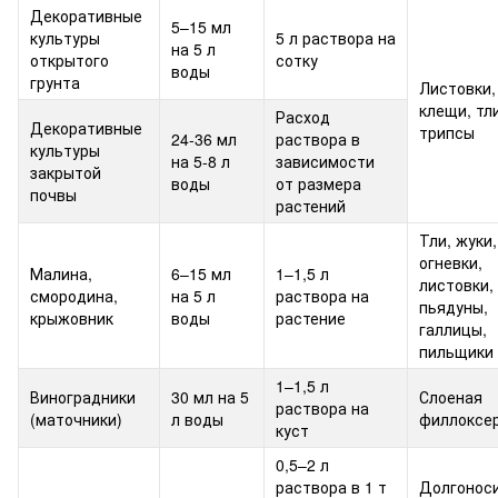
Декоративные
5–15 мл
культуры
5 л раствора на
на 5 л
открытого
сотку
воды
грунта
Листовки,
клещи, тли
Расход
Декоративные
трипсы
24-36 мл
раствора в
культуры
на 5-8 л
зависимости
закрытой
воды
от размера
почвы
растений
Тли, жуки,
огневки,
Малина,
6–15 мл
1–1,5 л
листовки,
смородина,
на 5 л
раствора на
пьядуны,
крыжовник
воды
растение
галлицы,
пильщики
1–1,5 л
Виноградники
30 мл на 5
Слоеная
раствора на
(маточники)
л воды
филлоксе
куст
0,5–2 л
раствора в 1 т
Долгоноси