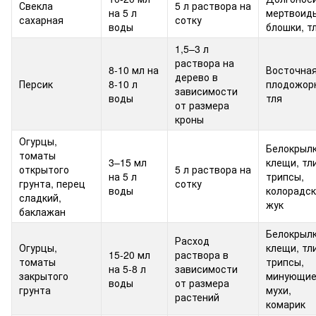
Свекла
5 л раствора на
на 5 л
мертвоид
сахарная
сотку
воды
блошки, т
1,5–3 л
раствора на
8-10 мл на
Восточна
дерево в
Персик
8-10 л
плодожор
зависимости
воды
тля
от размера
кроны
Огурцы,
Белокрылк
томаты
3–15 мл
клещи, тли
открытого
5 л раствора на
на 5 л
трипсы,
грунта, перец
сотку
воды
колорадс
сладкий,
жук
баклажан
Белокрылк
Расход
Огурцы,
клещи, тли
15-20 мл
раствора в
томаты
трипсы,
на 5-8 л
зависимости
закрытого
минующи
воды
от размера
грунта
мухи,
растений
комарик