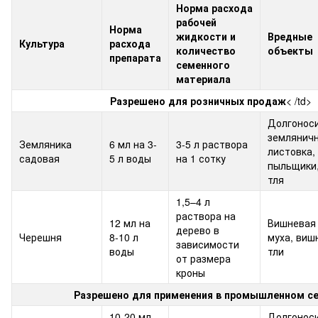
Норма расхода
рабочей
Норма
жидкости и
Вредные
Культура
расхода
количество
объекты
препарата
семенного
материала
Разрешено для розничных продаж
< /td>
Долгоноси
землянич
Земляника
6 мл на 3-
3-5 л раствора
листовка,
садовая
5 л воды
на 1 сотку
пыльщики
тля
1,5–4 л
раствора на
12 мл на
Вишневая
дерево в
Черешня
8-10 л
муха, виш
зависимости
воды
тли
от размера
кроны
Разрешено для применения в промышленном с
10-20 мл
Долгоноси