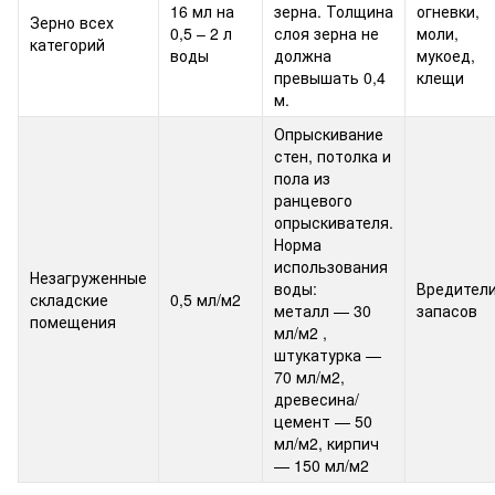
16 мл на
зерна. Толщина
огневки,
Зерно всех
0,5 – 2 л
слоя зерна не
моли,
категорий
воды
должна
мукоед,
превышать 0,4
клещи
м.
Опрыскивание
стен, потолка и
пола из
ранцевого
опрыскивателя.
Норма
использования
Незагруженные
воды:
Вредител
складские
0,5 мл/м2
металл — 30
запасов
помещения
мл/м2 ,
штукатурка —
70 мл/м2,
древесина/
цемент — 50
мл/м2, кирпич
— 150 мл/м2