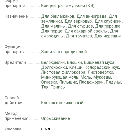
Форма
препарата
Концентрат эмульсии (КЭ)
Назначение
Для баклажанов
,
Для винограда
,
Для
земляники
,
Для зерновых
,
Для клубники
,
Для малины
,
Для огурцов
,
Для персика
,
Для перца
,
Для сахарной свеклы
,
Для
смородины
,
Для томатов
,
Для черешни
Функция
препарата
Защита от вредителей
Вредители
Белокрылки
,
Блошки
,
Вишневая муха
,
Долгоносики
,
Клещи
,
Колорадский жук
,
Листовая филлоксера
,
Листовертки
,
Минирующая моль
,
Моль
,
Мукоеды
,
Огневки
,
Пильщик
,
Плодожорки
,
Пядуны
,
Тля
,
Трипсы
Способ
действия
Контактно-кишечный
Метод
применения
Опрыскивание
Фасовка
6 мл