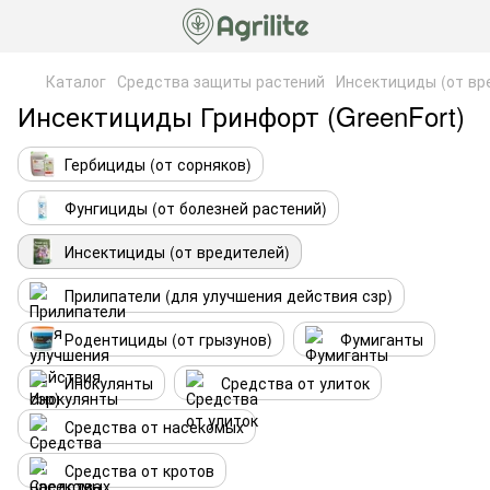
Каталог
Средства защиты растений
Инсектициды (от вр
Инсектициды Гринфорт (GreenFort)
Гербициды (от сорняков)
Фунгициды (от болезней растений)
Инсектициды (от вредителей)
Прилипатели (для улучшения действия сзр)
Родентициды (от грызунов)
Фумиганты
Инокулянты
Средства от улиток
Средства от насекомых
Средства от кротов