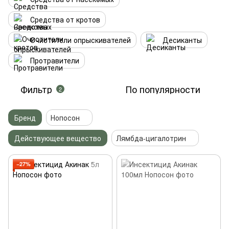
Средства от кротов
Очистители опрыскивателей
Десиканты
Протравители
Фильтр
По популярности
2
Бренд
Нопосон
Действующее вещество
Лямбда-цигалотрин
−27%