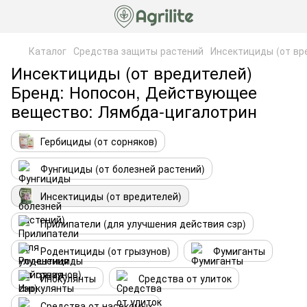
Каталог
Средства защиты растений
Инсектициды (от вр
Инсектициды (от вредителей)
Бренд: Нопосон, Действующее
вещество: Лямбда-цигалотрин
Гербициды (от сорняков)
Фунгициды (от болезней растений)
Инсектициды (от вредителей)
Прилипатели (для улучшения действия сзр)
Родентициды (от грызунов)
Фумиганты
Инокулянты
Средства от улиток
Средства от насекомых