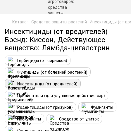
Каталог
Средства защиты растений
Инсектициды (от вр
Инсектициды (от вредителей)
Бренд: Киссон, Действующее
вещество: Лямбда-цигалотрин
Гербициды (от сорняков)
Фунгициды (от болезней растений)
Инсектициды (от вредителей)
Прилипатели (для улучшения действия сзр)
Родентициды (от грызунов)
Фумиганты
Инокулянты
Средства от улиток
Средства от насекомых