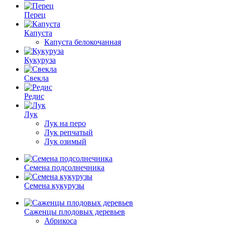
Перец
Капуста
Капуста белокочанная
Кукуруза
Свекла
Редис
Лук
Лук на перо
Лук репчатый
Лук озимый
Семена подсолнечника
Семена кукурузы
Саженцы плодовых деревьев
Абрикоса