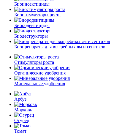
Биоинсектициды
Биостимуляторы роста
Биородентициды
Биодеструкторы
Биопрепараты для выгребных ям и септиков
Стимуляторы роста
Органические удобрения
Минеральные удобрения
Арбуз
Морковь
Огурец
Томат