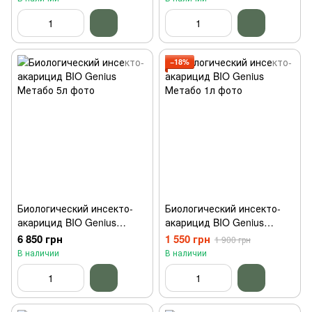
−18%
Биологический инсекто-
Биологический инсекто-
акарицид BIO Genius
акарицид BIO Genius
Метабо 5л
Метабо 1л
6 850 грн
1 550 грн
1 900 грн
В наличии
В наличии