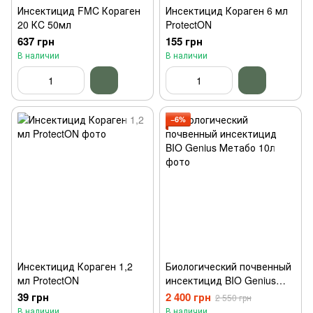
Инсектицид FMC Кораген
Инсектицид Кораген 6 мл
20 КC 50мл
ProtectON
637 грн
155 грн
В наличии
В наличии
−6%
Инсектицид Кораген 1,2
Биологический почвенный
мл ProtectON
инсектицид BIO Genius
Метабо 10л
39 грн
2 400 грн
2 550 грн
В наличии
В наличии